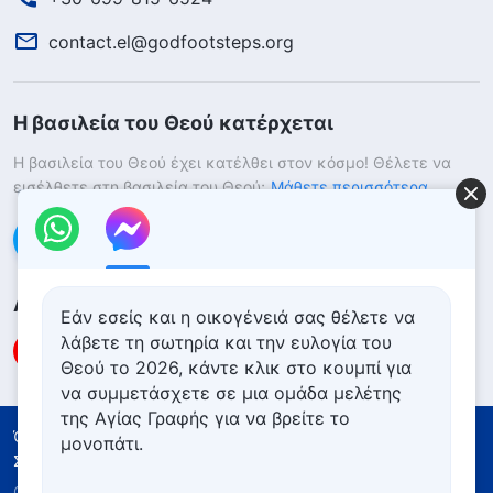
contact.el@godfootsteps.org
Η βασιλεία του Θεού κατέρχεται
Η βασιλεία του Θεού έχει κατέλθει στον κόσμο! Θέλετε να
εισέλθετε στη βασιλεία του Θεού;
Μάθετε περισσότερα
Επικοινωνήστε μαζί μας μέσω Messenger
Ακολουθήστε μας
Εάν εσείς και η οικογένειά σας θέλετε να
λάβετε τη σωτηρία και την ευλογία του
Θεού το 2026, κάντε κλικ στο κουμπί για
να συμμετάσχετε σε μια ομάδα μελέτης
της Αγίας Γραφής για να βρείτε το
Όροι Χρήσης
Πολιτική απορρήτου
μονοπάτι.
Συντελεστές
Πολιτική για τα Cookies
Copyright © 2026
Εκκλησία του Παντοδύναμου