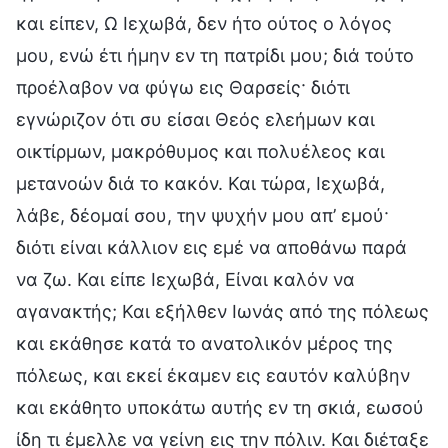
και είπεν, Ω Ιεχωβά, δεν ήτο ούτος ο λόγος
μου, ενώ έτι ήμην εν τη πατρίδι μου; διά τούτο
προέλαβον να φύγω εις Θαρσείς· διότι
εγνώριζον ότι συ είσαι Θεός ελεήμων και
οικτίρμων, μακρόθυμος και πολυέλεος και
μετανοών διά το κακόν. Και τώρα, Ιεχωβά,
λάβε, δέομαί σου, την ψυχήν μου απ’ εμού·
διότι είναι κάλλιον εις εμέ να αποθάνω παρά
να ζω. Και είπε Ιεχωβά, Είναι καλόν να
αγανακτής; Και εξήλθεν Ιωνάς από της πόλεως
και εκάθησε κατά το ανατολικόν μέρος της
πόλεως, και εκεί έκαμεν εις εαυτόν καλύβην
και εκάθητο υποκάτω αυτής εν τη σκιά, εωσού
ίδη τι έμελλε να γείνη εις την πόλιν. Και διέταξε