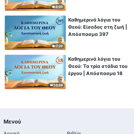
έχει και είναι |
8:00
Απόσπασμα 264
Καθημερινά λόγια του
Θεού: Είσοδος στη ζωή |
Απόσπασμα 397
7:20
Καθημερινά λόγια του
Θεού: Τα τρία στάδια του
έργου | Απόσπασμα 18
10:08
Μενού
Αρχική
Βιβλία