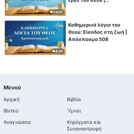
έργο του Θεού |
Απόσπασμα 63
14:23
Καθημερινά λόγια του
Θεού: Είσοδος στη ζωή |
Απόσπασμα 508
6:56
Μενού
Αρχική
Βιβλία
Βίντεο
Ύμνοι
Αναγνώσεις
Κηρύγματα και
Συναναστροφή