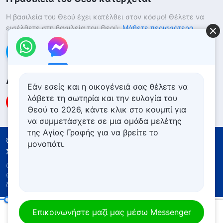
Η βασιλεία του Θεού έχει κατέλθει στον κόσμο! Θέλετε να
εισέλθετε στη βασιλεία του Θεού;
Μάθετε περισσότερα
Επικοινωνήστε μαζί μας μέσω Messenger
Ακολουθήστε μας
Εάν εσείς και η οικογένειά σας θέλετε να
λάβετε τη σωτηρία και την ευλογία του
Θεού το 2026, κάντε κλικ στο κουμπί για
να συμμετάσχετε σε μια ομάδα μελέτης
της Αγίας Γραφής για να βρείτε το
Όροι Χρήσης
Πολιτική απορρήτου
μονοπάτι.
Συντελεστές
Πολιτική για τα Cookies
Copyright © 2026
Εκκλησία του Παντοδύναμου
Θεού
. Με την επιφύλαξη παντός νομίμου
δικαιώματος.
Καθημερινά λόγια του Θεού: Γνωρίζοντας τον Θεό | Απόσπασμα 75
Επικοινωνήστε μαζί μας μέσω Messenger
00:19
16:14