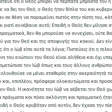
στευε ότι ο Θεός μπορεί να περπατά μπροστά του ή 
 να δει τον Θεό, ο Θεός ήταν δίπλα του και κυβερν
ν σε θέση να παραμείνει πιστός στην πίστη του, κά
αι γιατί συνέβαινε αυτό; Επειδή ο Θεός δεν μίλησε 
πραγματικά, δεν θα μπορούσε να συνεχίσει, ούτε θ
 για τον Θεό και της αποφυγής του κακού. Δεν είν
ς ότι ο Ιώβ είπε αυτά τα λόγια; Πιστεύεις ότι η τελε
νη του ενώπιον του Θεού είναι αλήθεια και όχι υπ
ιμετώπισε τον Ιώβ όπως και τους άλλους ανθρώπους
ολουθούσε να μένει σταθερός στην ακεραιότητά το
ύ και, επιπλέον, πρόσφερε ολοκαυτώματα και προ
τον Θεό. Η ικανότητα του Ιώβ να σέβεται τον Θεό χ
ά πράγματα και πόσο ακλόνητη και πραγματική ήταν
ιδή ο Θεός κρυβόταν από αυτόν, δεν έχασε την πίσ