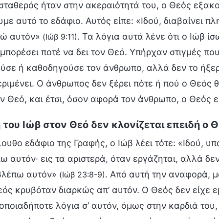
σταθερός ήταν στην ακεραιότητά του, ο Θεός εξακο
με αυτό το εδάφιο. Αυτός είπε: «Ιδού, διαβαίνει πλ
οώ αυτόν»
. Τα λόγια αυτά λένε ότι ο Ιώβ 
(Ιώβ 9:11)
 μπορέσει ποτέ να δει τον Θεό. Υπήρχαν στιγμές π
ούσε ή καθοδηγούσε τον άνθρωπο, αλλά δεν το ήξερ
εριμένει. Ο άνθρωπος δεν ξέρει πότε ή πού ο Θεός θ
ον Θεό, και έτσι, όσον αφορά τον άνθρωπο, ο Θεός 
 του Ιώβ στον Θεό δεν κλονίζεται επειδή ο 
ουθο εδάφιο της Γραφής, ο Ιώβ λέει τότε: «Ιδού, υ
ω αυτόν· εις τα αριστερά, όταν εργάζηται, αλλά δεν
 βλέπω αυτόν»
. Από αυτή την αναφορά, μ
(Ιώβ 23:8-9)
εός κρυβόταν διαρκώς απ’ αυτόν. Ο Θεός δεν είχε ε
οποιαδήποτε λόγια σ’ αυτόν, όμως στην καρδιά του,