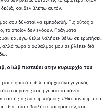
αλλά δεν βλέπω αυτόν· εις τα αριστερά, όταν
 δεξιά, και δεν βλέπω αυτόν.
μός σου δύναται να εμποδισθή. Τις ούτος ο
ο, το οποίον δεν ενόουν. Πράγματα
ομαι· και εγώ θέλω λαλήσει· θέλω σε ερωτήσει,
υ, αλλά τώρα ο οφθαλμός μου σε βλέπει· διά
δώ.
β, ο Ιώβ πιστεύει στην κυριαρχία του
δητοποιήσει ότι εδώ υπάρχει ένα γεγονός;
 ότι ο ουρανός και η γη και τα πάντα
σε αυτές τις δύο ερωτήσεις: «Ήκουον περί σου
ει· διά τούτο βδελύττομαι εμαυτόν, και