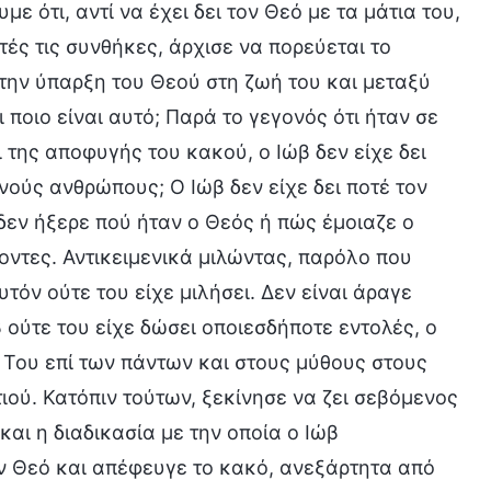
 ότι, αντί να έχει δει τον Θεό με τα μάτια του,
τές τις συνθήκες, άρχισε να πορεύεται το
την ύπαρξη του Θεού στη ζωή του και μεταξύ
οιο είναι αυτό; Παρά το γεγονός ότι ήταν σε
 της αποφυγής του κακού, ο Ιώβ δεν είχε δει
νούς ανθρώπους; Ο Ιώβ δεν είχε δει ποτέ τον
 δεν ήξερε πού ήταν ο Θεός ή πώς έμοιαζε ο
γοντες. Αντικειμενικά μιλώντας, παρόλο που
τόν ούτε του είχε μιλήσει. Δεν είναι άραγε
 ούτε του είχε δώσει οποιεσδήποτε εντολές, ο
ία Του επί των πάντων και στους μύθους στους
τιού. Κατόπιν τούτων, ξεκίνησε να ζει σεβόμενος
αι η διαδικασία με την οποία ο Ιώβ
ν Θεό και απέφευγε το κακό, ανεξάρτητα από