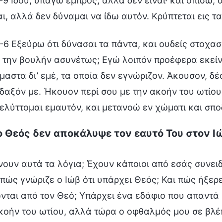
-9 Ιδού, υπάγω εμπρός, αλλά δεν είναι· και οπίσω, 
ι, αλλά δεν δύναμαι να ίδω αυτόν. Κρύπτεται εις τα
-6 Εξεύρω ότι δύνασαι τα πάντα, και ουδείς στοχασ
 την βουλήν ασυνέτως; Εγώ λοιπόν προέφερα εκείν
αστα δι’ εμέ, τα οποία δεν εγνώριζον. Άκουσον, δέ
ίδαξόν με. Ήκουον περί σου με την ακοήν του ωτίο
ελύττομαι εμαυτόν, και μετανοώ εν χώματι και σπο
ο Θεός δεν αποκάλυψε τον εαυτό Του στον Ιώ
νουν αυτά τα λόγια; Έχουν κάποιοι από εσάς συνει
πώς γνώριζε ο Ιώβ ότι υπάρχει Θεός; Και πώς ήξερε
ται από τον Θεό; Υπάρχει ένα εδάφιο που απαντά 
κοήν του ωτίου, αλλά τώρα ο οφθαλμός μου σε βλέπ