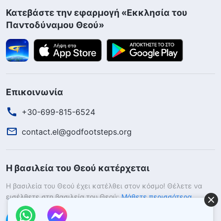
Κατεβάστε την εφαρμογή «Εκκλησία του
Παντοδύναμου Θεού»
Επικοινωνία
+30-699-815-6524
contact.el@godfootsteps.org
Η βασιλεία του Θεού κατέρχεται
Η βασιλεία του Θεού έχει κατέλθει στον κόσμο! Θέλετε να
εισέλθετε στη βασιλεία του Θεού;
Μάθετε περισσότερα
Επικοινωνήστε μαζί μας μέσω Messenger