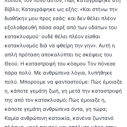
λοιπόν, τον πόνο αυτόν; Πώς καταγράφηκε στη
Βίβλο; Καταγράφηκε ως εξής: «Και στήνω την
διαθήκην μου προς εσάς· και δεν θέλει πλέον
εξολοθρευθή πάσα σαρξ από των υδάτων του
κατακλυσμού· ουδέ θέλει πλέον είσθαι
κατακλυσμός διά να φθείρη την γην». Αυτή η
απλή πρόταση αποκαλύπτει τις σκέψεις του
Θεού. Η καταστροφή του κόσμου Τον πόνεσε
πάρα πολύ. Με ανθρώπινα λόγια, λυπήθηκε
πολύ. Μπορούμε να φανταστούμε: Πώς έμοιαζε
η, κάποτε γεμάτη ζωή, γη μετά την καταστροφή
της από τον κατακλυσμό; Πώς έμοιαζε η,
κάποτε γεμάτη ανθρώπινα όντα, γη τώρα;
Καμία ανθρώπινη κατοικία, κανένα ζωντανό