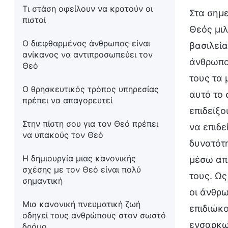
Τι στάση οφείλουν να κρατούν οι
Στα σημε
πιστοί
Θεός μιλ
Ο διεφθαρμένος άνθρωπος είναι
βασιλεία
ανίκανος να αντιπροσωπεύει τον
άνθρωποι
Θεό
τους τα 
Ο θρησκευτικός τρόπος υπηρεσίας
αυτό το 
πρέπει να απαγορευτεί
επιδείξο
Στην πίστη σου για τον Θεό πρέπει
να επιδε
να υπακούς τον Θεό
δυνατότη
Η δημιουργία μιας κανονικής
μέσω απλ
σχέσης με τον Θεό είναι πολύ
τους. Ως
σημαντική
οι άνθρω
Μια κανονική πνευματική ζωή
επιδιώκο
οδηγεί τους ανθρώπους στον σωστό
ενσαρκωμ
δρόμο