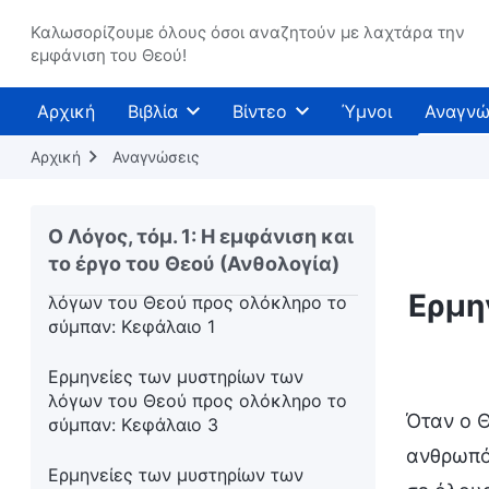
το σύμπαν: Η εικοστή ένατη ομιλία
Καλωσορίζουμε όλους όσοι αναζητούν με λαχτάρα την
εμφάνιση του Θεού!
Τα λόγια του Θεού προς ολόκληρο
το σύμπαν: Κεφάλαιο 37
Αρχική
Βιβλία
Βίντεο
Ύμνοι
Αναγνώ
Τα λόγια του Θεού προς ολόκληρο
το σύμπαν: Κεφάλαιο 39
Αρχική
Αναγνώσεις
Τα λόγια του Θεού προς ολόκληρο
το σύμπαν: Κεφάλαιο 47
Ο Λόγος, τόμ. 1: Η εμφάνιση και
το έργο του Θεού (Ανθολογία)
Ερμηνείες των μυστηρίων των
Ερμη
λόγων του Θεού προς ολόκληρο το
σύμπαν: Κεφάλαιο 1
Ερμηνείες των μυστηρίων των
λόγων του Θεού προς ολόκληρο το
Όταν ο Θ
σύμπαν: Κεφάλαιο 3
ανθρωπότ
Ερμηνείες των μυστηρίων των