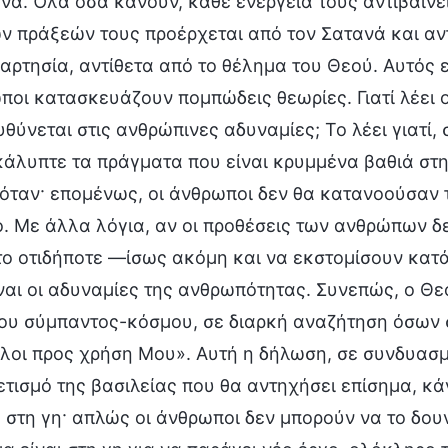
νά. Όλα όσα κάνουν, κάθε ενέργειά τους αντιβαίνει 
ν πράξεών τους προέρχεται από τον Σατανά και αντι
αρτησία, αντίθετα από το θέλημα του Θεού. Αυτός εί
ποι κατασκευάζουν πομπώδεις θεωρίες. Γιατί λέει
θύνεται στις ανθρώπινες αδυναμίες; Το λέει γιατί
άλυπτε τα πράγματα που είναι κρυμμένα βαθιά στη
ταν· επομένως, οι άνθρωποι δεν θα κατανοούσαν τ
ό. Με άλλα λόγια, αν οι προθέσεις των ανθρώπων δ
το οτιδήποτε —ίσως ακόμη και να εκστομίσουν κατ
ναι οι αδυναμίες της ανθρωπότητας. Συνεπώς, ο Θε
του σύμπαντος-κόσμου, σε διαρκή αναζήτηση όσων 
λοι προς χρήση Μου». Αυτή η δήλωση, σε συνδυασμ
ετισμό της βασιλείας που θα αντηχήσει επίσημα, κά
 στη γη· απλώς οι άνθρωποι δεν μπορούν να το δουν