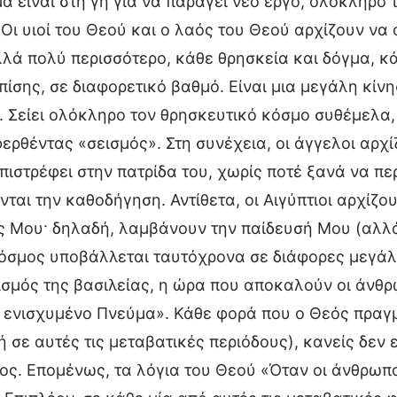
α είναι στη γη για να παράγει νέο έργο, ολόκληρο
Οι υιοί του Θεού και ο λαός του Θεού αρχίζουν να
λά πολύ περισσότερο, κάθε θρησκεία και δόγμα, κά
επίσης, σε διαφορετικό βαθμό. Είναι μια μεγάλη κ
. Σείει ολόκληρο τον θρησκευτικό κόσμο συθέμελα,
ρθέντας «σεισμός». Στη συνέχεια, οι άγγελοι αρχί
πιστρέφει στην πατρίδα του, χωρίς ποτέ ξανά να πε
ται την καθοδήγηση. Αντίθετα, οι Αιγύπτιοι αρχίζο
 Μου· δηλαδή, λαμβάνουν την παίδευσή Μου (αλλά κ
όσμος υποβάλλεται ταυτόχρονα σε διάφορες μεγάλε
ισμός της βασιλείας, η ώρα που αποκαλούν οι άνθρ
ενισχυμένο Πνεύμα». Κάθε φορά που ο Θεός πραγμα
ή σε αυτές τις μεταβατικές περιόδους), κανείς δεν 
ς. Επομένως, τα λόγια του Θεού «Όταν οι άνθρωπο