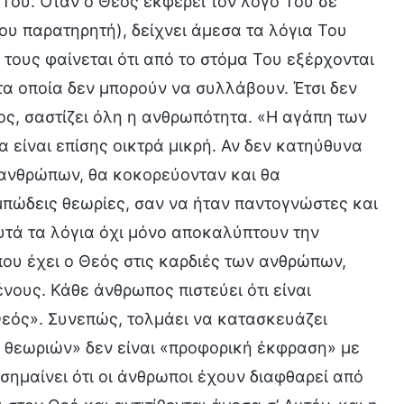
Του. Όταν ο Θεός εκφέρει τον λόγο Του σε
ου παρατηρητή), δείχνει άμεσα τα λόγια Του
 τους φαίνεται ότι από το στόμα Του εξέρχονται
 τα οποία δεν μπορούν να συλλάβουν. Έτσι δεν
τος, σαστίζει όλη η ανθρωπότητα. «Η αγάπη των
α είναι επίσης οικτρά μικρή. Αν δεν κατηύθυνα
 ανθρώπων, θα κοκορεύονταν και θα
πώδεις θεωρίες, σαν να ήταν παντογνώστες και
υτά τα λόγια όχι μόνο αποκαλύπτουν την
που έχει ο Θεός στις καρδιές των ανθρώπων,
ους. Κάθε άνθρωπος πιστεύει ότι είναι
«Θεός». Συνεπώς, τολμάει να κατασκευάζει
 θεωριών» δεν είναι «προφορική έκφραση» με
 σημαίνει ότι οι άνθρωποι έχουν διαφθαρεί από