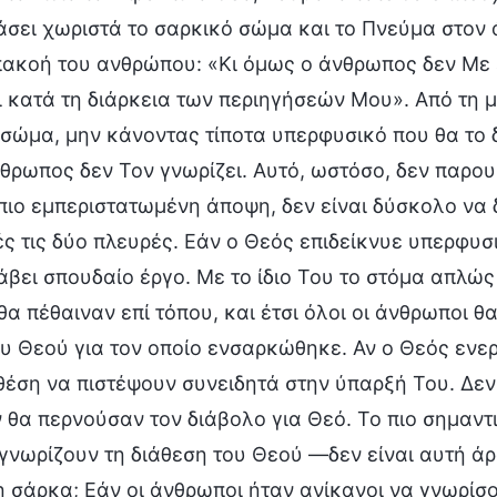
σει χωριστά το σαρκικό σώμα και το Πνεύμα στον 
ακοή του ανθρώπου: «Κι όμως ο άνθρωπος δεν Με έ
 κατά τη διάρκεια των περιηγήσεών Μου». Από τη μι
σώμα, μην κάνοντας τίποτα υπερφυσικό που θα το δ
θρωπος δεν Τον γνωρίζει. Αυτό, ωστόσο, δεν παρου
πιο εμπεριστατωμένη άποψη, δεν είναι δύσκολο να 
ς τις δύο πλευρές. Εάν ο Θεός επιδείκνυε υπερφυσι
βει σπουδαίο έργο. Με το ίδιο Του το στόμα απλώ
 θα πέθαιναν επί τόπου, και έτσι όλοι οι άνθρωποι 
υ Θεού για τον οποίο ενσαρκώθηκε. Αν ο Θεός ενερ
θέση να πιστέψουν συνειδητά στην ύπαρξή Του. Δεν 
 θα περνούσαν τον διάβολο για Θεό. Το πιο σημαντικ
γνωρίζουν τη διάθεση του Θεού —δεν είναι αυτή άρ
 σάρκα; Εάν οι άνθρωποι ήταν ανίκανοι να γνωρίσο