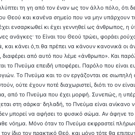
λύπτει τη γη από τον έναν ως τον άλλο πόλο, ότι δ
του Θεού και κανένα σημείο που να μην υπάρχουν 
χει ενσαρκωθεί κι έχει γεννηθεί ως άνθρωπος, η ύ
ες ανάγκες· το Είναι του Θεού τρώει, φοράει ρούχα
, και κάνει ό,τι θα πρέπει να κάνουν κανονικά οι 
, διαφέρει από αυτό που λέμε «άνθρωπο». Και παρ
αι το Πνεύμα επειδή υποφέρει. Παρόλο που είναι 
γιών. Το Πνεύμα και το ον εργάζονται σε σιωπηλή 
τούν, ούτε έχουν ποτέ διαχωριστεί, διότι το ον εί
α, από το Πνεύμα που έχει μορφή. Συνεπώς, η υπέ
εται στη σάρκα· δηλαδή, το Πνεύμα είναι ανίκανο ν
δεν μπορεί να αφήσει το φυσικό σώμα. Αν άφηνε τ
άθε νόημα. Μόνο όταν το Πνεύμα εκφραστεί πλήρως
 τον ίδιο τον πρακτικό Θεό, και μόνο τότε θα επιτ