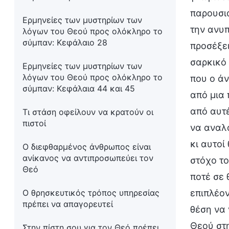
παρουσιά
Ερμηνείες των μυστηρίων των
την ανυπ
λόγων του Θεού προς ολόκληρο το
σύμπαν: Κεφάλαιο 28
προσέξει
σαρκικό 
Ερμηνείες των μυστηρίων των
λόγων του Θεού προς ολόκληρο το
που ο άν
σύμπαν: Κεφάλαια 44 και 45
από μια 
από αυτέ
Τι στάση οφείλουν να κρατούν οι
πιστοί
να αναλά
κι αυτοί
Ο διεφθαρμένος άνθρωπος είναι
ανίκανος να αντιπροσωπεύει τον
στόχο το
Θεό
ποτέ σε 
Ο θρησκευτικός τρόπος υπηρεσίας
επιπλέον
πρέπει να απαγορευτεί
θέση να 
Θεού στη
Στην πίστη σου για τον Θεό πρέπει