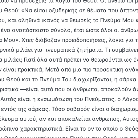
σω να προσέχεις τα λόγια του Θεού. Οι άνθρωποι μ
υ Θεού: «Nα είσαι οξυδερκής σε θέματα που άπτον
υ, και αληθινά ικανός να θεωρείς το Πνεύμα Μου κα
 ένα αναπόσπαστο σύνολο, έτσι ώστε όλοι οι άνθρω
 Μου». Χτες διάβαζαν προειδοποιήσεις, λόγια για
νικά μιλάει για πνευματικά ζητήματα. Τι συμβαίνει
α μιλάει; Γιατί όλα αυτά πρέπει να θεωρούνται ως
 είναι πρακτικά; Μετά από μια πιο προσεκτική ανά
υ Θεού και το Πνεύμα Του διαχωρίζονται, η σάρκα
ριστικά —είναι αυτό που οι άνθρωποι αποκαλούν 
Αυτός είναι η ενσωμάτωση του Πνεύματος, ο Λόγος
 εντός της σάρκας. Τόσο σοβαρός είναι ο διαχωρισ
λεσμα αυτού, αν και αποκαλείται άνθρωπος, Αυτός
ρώπινα χαρακτηριστικά. Είναι το ον το οποίο ο Θεός 