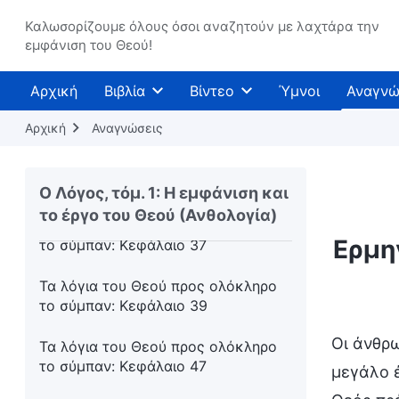
το σύμπαν: Η εικοστή έκτη ομιλία
Καλωσορίζουμε όλους όσοι αναζητούν με λαχτάρα την
Οι ομιλίες του Θεού προς ολόκληρο
εμφάνιση του Θεού!
το σύμπαν: Η εικοστή έβδομη ομιλία
Αρχική
Βιβλία
Βίντεο
Ύμνοι
Αναγνώ
Οι ομιλίες του Θεού προς ολόκληρο
το σύμπαν: Η εικοστή όγδοη ομιλία
Αρχική
Αναγνώσεις
Οι ομιλίες του Θεού προς ολόκληρο
το σύμπαν: Η εικοστή ένατη ομιλία
Ο Λόγος, τόμ. 1: Η εμφάνιση και
το έργο του Θεού (Ανθολογία)
Τα λόγια του Θεού προς ολόκληρο
Ερμη
το σύμπαν: Κεφάλαιο 37
Τα λόγια του Θεού προς ολόκληρο
το σύμπαν: Κεφάλαιο 39
Οι άνθρω
Τα λόγια του Θεού προς ολόκληρο
το σύμπαν: Κεφάλαιο 47
μεγάλο έ