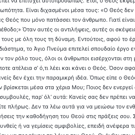
πει να επιτύχει αυτοπροσώπως. Έτσι, ο Θεός εκφέρ
ωπότητα. Είναι διχασμένοι μέσα τους: «Ο Θεός δεν 
ας Θεός που μόνο πατάσσει τον άνθρωπο. Γιατί είνα
μέθοδο;» Όταν αυτές οι αντιλήψεις, αυτές οι σκέψε
 τους με όλη τους τη δύναμη. Εντούτοις, αφού το 
διάστημα, το Άγιο Πνεύμα επιτελεί σπουδαίο έργο ε
ν τον ρόλο τους, όλοι οι άνθρωποι εισέρχονται στη 
οτε ατέλεια σ’ ό,τι λέει και κάνει ο Θεός. Όσον α
νείς δεν έχει την παραμικρή ιδέα. Όπως είπε ο Θε
ν βρίσκεται μέσα στα χέρια Μου; Ποιος δεν ενεργ
συμβουλές, παρ’ όλ’ αυτά: Κανείς σας δεν πρέπει να
τε πλήρως. Δεν τα λέω αυτά για να μειώσω τον εν
σεις την καθοδήγηση του Θεού στις πράξεις σου. Σ
νθείς ή να γεμίσεις αμφιβολίες, επειδή ανέφερα τι