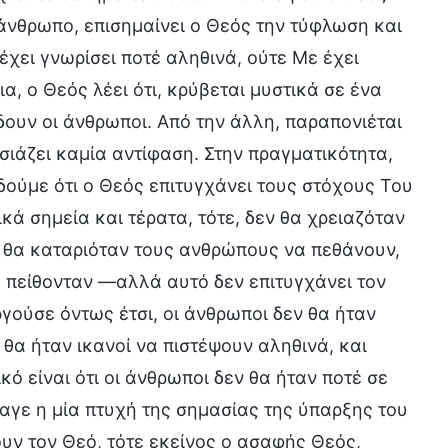
άνθρωπο, επισημαίνει ο Θεός την τύφλωση και
χει γνωρίσει ποτέ αληθινά, ούτε Με έχει
α, ο Θεός λέει ότι, κρύβεται μυστικά σε ένα
ουν οι άνθρωποι. Από την άλλη, παραπονιέται
σιάζει καμία αντίφαση. Στην πραγματικότητα,
δούμε ότι ο Θεός επιτυγχάνει τους στόχους Του
κά σημεία και τέρατα, τότε, δεν θα χρειαζόταν
ς θα καταριόταν τους ανθρώπους να πεθάνουν,
θα πείθονταν —αλλά αυτό δεν επιτυγχάνει τον
γούσε όντως έτσι, οι άνθρωποι δεν θα ήταν
θα ήταν ικανοί να πιστέψουν αληθινά, και
ό είναι ότι οι άνθρωποι δεν θα ήταν ποτέ σε
αγε η μία πτυχή της σημασίας της ύπαρξης του
υν τον Θεό, τότε εκείνος ο ασαφής Θεός,