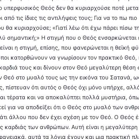
ο υπερφυσικός Θεός δεν θα κυριαρχούσε ποτέ μετα
 από τις ίδιες τις αντιλήψεις τους; Για να το πω πι
υ θα κυριαρχούσε; «Γιατί λέω ότι έχω πάρει πίσω τ
ύ σημαντική;» Η στιγμή που ο Θεός ενσαρκώνεται ε
 είναι η στιγμή, επίσης, που φανερώνεται η θεϊκή φ
ωποι κατορθώνουν να γνωρίσουν τον πρακτικό Θεό,
καρδιά τους και δίνουν στον Θεό μεγαλύτερη θέση 
ν Θεό στο μυαλό τους ως την εικόνα του Σατανά, ω
ς, πίστευαν ότι αυτός ο Θεός όχι μόνο υπήρχε, αλλά
και τέρατα και να αποκαλύπτει πολλά μυστήρια, ό
εί για να αποδείξει ότι ο Θεός στο μυαλό των ανθρ
άτι άλλου που δεν έχει σχέση με τον Θεό. Ο Θεός έχ
ς καρδιάς των ανθρώπων. Αυτή είναι η μεγαλύτερη
φανειακά, αυτά τα λόγια έχουν και μια πρακτική π