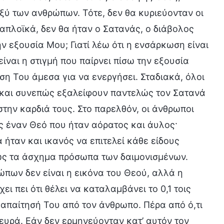
ξύ των ανθρώπων. Τότε, δεν θα κυριεύονταν οι
ο απλοϊκά, δεν θα ήταν ο Σατανάς, ο διάβολος
ην εξουσία Μου; Γιατί λέω ότι η ενσάρκωση είναι
ίναι η στιγμή που παίρνει πίσω την εξουσία
ύση Του άμεσα για να ενεργήσει. Σταδιακά, όλοι
 και συνεπώς εξαλείφουν παντελώς τον Σατανά
στην καρδιά τους. Στο παρελθόν, οι άνθρωποι
ς έναν Θεό που ήταν αόρατος και άυλος·
 ήταν και ικανός να επιτελεί κάθε είδους
πως τα άσχημα πρόσωπα των δαιμονισμένων.
ώπων δεν είναι η εικόνα του Θεού, αλλά η
ει πει ότι θέλει να καταλαμβάνει το 0,1 τοις
 απαίτησή Του από τον άνθρωπο. Πέρα από ό,τι
λευρά. Εάν δεν ερμηνεύονταν κατ’ αυτόν τον