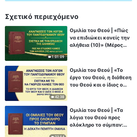
Σχετικό περιεχόμενο
Ομιλία του Θεού | «Πώς
να επιδιώκει κανείς την
αλήθεια (10)» (Μέρος
δεύτερο)
1:01:09
Ομιλία του Θεού | «Το
έργο του Θεού, η διάθεση
του Θεού και ο ίδιος ο
Θεός Α'» (Μέρος πρώτο)
42:38
Ομιλία του Θεού | «Τα
λόγια του Θεού προς
ολόκληρο το σύμπαν:
Κεφάλαιο 15»
23:54