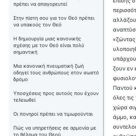
επίσης σ
πρέπει να απαγορευτεί
περισσότ
Στην πίστη σου για τον Θεό πρέπει
αλλάζου
να υπακούς τον Θεό
αναπτύσσ
Η δημιουργία μιας κανονικής
«ζώντας 
σχέσης με τον Θεό είναι πολύ
υλοποιηθ
σημαντική
υπάρχουν
Μια κανονική πνευματική ζωή
ζουν εν 
οδηγεί τους ανθρώπους στον σωστό
φυσιολογ
δρόμο
Παντού κ
Υποσχέσεις προς αυτούς που έχουν
όλες τις
τελειωθεί
χώρα σιγ
Οι πονηροί πρέπει να τιμωρούνται
άμμο, κ
συντελού
Πώς να υπηρετήσεις σε αρμονία με
το θέλημα του Θεού