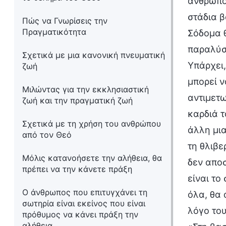
ανθρώπου
στάδια β
Πώς να Γνωρίσεις την
Πραγματικότητα
Σόδομα θ
παραλύσε
Σχετικά με μια κανονική πνευματική
Υπάρχει,
ζωή
μπορεί ν
Μιλώντας για την εκκλησιαστική
αντιμετω
ζωή και την πραγματική ζωή
καρδιά τ
Σχετικά με τη χρήση του ανθρώπου
άλλη μια
από τον Θεό
τη θλιβε
Μόλις κατανοήσετε την αλήθεια, θα
δεν απο
πρέπει να την κάνετε πράξη
είναι το
Ο άνθρωπος που επιτυγχάνει τη
όλα, θα 
σωτηρία είναι εκείνος που είναι
λόγο του
πρόθυμος να κάνει πράξη την
αλήθεια