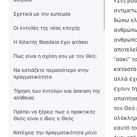
«Στη βασ
αντιμετω
Σχετικά με την εμπειρία
δώσω ελε
Οι εντολές της νέας εποχής
ανθρώπων
ανθρώπου
Η Χιλιετής Βασιλεία έχει φτάσει
αποτελεί
Πώς είναι η σχέση σου με τον Θεό;
“σακί” τ
καταστάσ
Να εστιάζετε περισσότερο στην
πραγματικότητα
αλλά έχ
έχουν τη
Τήρηση των εντολών και άσκηση της
αλήθειας
απαιτήσ
τον Θεό 
Πρέπει να ξέρεις πως ο πρακτικός
ολόκληρη
Θεός είναι ο ίδιος ο Θεός
εαυτό το
Κατέχεις την πραγματικότητα μόνο