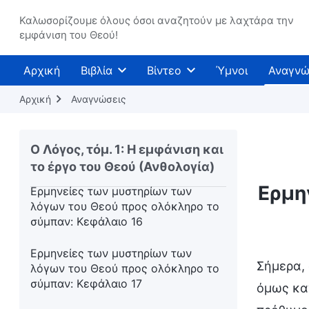
Ερμηνείες των μυστηρίων των
λόγων του Θεού προς ολόκληρο το
Καλωσορίζουμε όλους όσοι αναζητούν με λαχτάρα την
εμφάνιση του Θεού!
σύμπαν: Κεφάλαιο 11
Ερμηνείες των μυστηρίων των
Αρχική
Βιβλία
Βίντεο
Ύμνοι
Αναγνώ
λόγων του Θεού προς ολόκληρο το
σύμπαν — Προσθήκη: Κεφάλαιο 2
Αρχική
Αναγνώσεις
Ερμηνείες των μυστηρίων των
λόγων του Θεού προς ολόκληρο το
Ο Λόγος, τόμ. 1: Η εμφάνιση και
σύμπαν: Κεφάλαιο 12
το έργο του Θεού (Ανθολογία)
Ερμη
Ερμηνείες των μυστηρίων των
λόγων του Θεού προς ολόκληρο το
σύμπαν: Κεφάλαιο 16
Ερμηνείες των μυστηρίων των
Σήμερα, 
λόγων του Θεού προς ολόκληρο το
σύμπαν: Κεφάλαιο 17
όμως καν