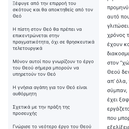
Ξέφυγε από την επιρροή του
προμηνύ
σκότους και θα αποκτηθείς από τον
Θεό
αυτό που
γλιτώσει
Η πίστη στον Θεό θα πρέπει να
χρόνος τ
επικεντρώνεται στην
πραγματικότητα, όχι σε θρησκευτικά
έχουν κα
τελετουργικά
διακοσμώ
Μόνον αυτοί που γνωρίζουν το έργο
στον “χώ
του Θεού σήμερα μπορούν να
Θεού δεν
υπηρετούν τον Θεό
απ’ όλα,
Η γνήσια αγάπη για τον Θεό είναι
σύμπαν, 
αυθόρμητη
έχει ξαφ
Σχετικά με την πράξη της
εργάζετα
προσευχής
που μπορ
Γνώρισε το νεότερο έργο του Θεού
εξελίξε