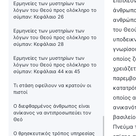
επιπλέον
Ερμηνείες των μυστηρίων των
λόγων του Θεού προς ολόκληρο το
άνθρωπο 
σύμπαν: Κεφάλαιο 26
ανθρώπου
του Θεού
Ερμηνείες των μυστηρίων των
λόγων του Θεού προς ολόκληρο το
υποδεικν
σύμπαν: Κεφάλαιο 28
γνωρίσου
Ερμηνείες των μυστηρίων των
οποίος ζ
λόγων του Θεού προς ολόκληρο το
χρειάζε
σύμπαν: Κεφάλαια 44 και 45
παρεμβολ
Τι στάση οφείλουν να κρατούν οι
κατατρόπ
πιστοί
οποίος α
Ο διεφθαρμένος άνθρωπος είναι
ανικανότ
ανίκανος να αντιπροσωπεύει τον
βασιλείο
Θεό
Πνεύμα τ
Ο θρησκευτικός τρόπος υπηρεσίας