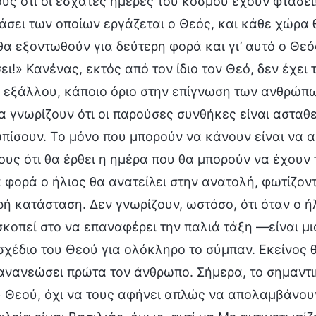
ς ότι οι έσχατες ημέρες του κόσμου έχουν φτάσει! 
άσει των οποίων εργάζεται ο Θεός, και κάθε χώρα θ
α εξοντωθούν για δεύτερη φορά και γι’ αυτό ο Θεό
ι!» Κανένας, εκτός από τον ίδιο τον Θεό, δεν έχει
 εξάλλου, κάποιο όριο στην επίγνωση των ανθρώπω
α γνωρίζουν ότι οι παρούσες συνθήκες είναι ασταθεί
πίσουν. Το μόνο που μπορούν να κάνουν είναι να 
ους ότι θα έρθει η ημέρα που θα μπορούν να έχουν 
 φορά ο ήλιος θα ανατείλει στην ανατολή, φωτίζο
ρή κατάσταση. Δεν γνωρίζουν, ωστόσο, ότι όταν ο ή
σκοπεί στο να επαναφέρει την παλιά τάξη —είναι 
 σχέδιο του Θεού για ολόκληρο το σύμπαν. Εκείνος 
ανανεώσει πρώτα τον άνθρωπο. Σήμερα, το σημαντι
 Θεού, όχι να τους αφήνει απλώς να απολαμβάνουν 