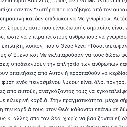
ιλεία είμαι Βασιλιάς, όμως, αντί να Με αντιμετωπί
πίζει σαν τον “Σωτήρα που κατέβηκε από τον ουρα
ημοσύνη και δεν επιδιώκει να Με γνωρίσει». Αυτές
. Σήμερα, αυτό που είναι ζωτικής σημασίας είναι 
, ώστε να επιτραπεί στους ανθρώπους να γνωρίσου
 έκπληξη, λοιπόν, που ο Θεός λέει: «Τόσοι ικέτεψα
ους σ’ Εμένα και Με εκλιπαρούσαν να τους δώσω φα
εις υποδεικνύουν την απληστία των ανθρώπων και 
ουν απαιτήσεις από Αυτόν ή προσπαθούν να κερδίσ
 φύση ενός πεινασμένου λύκου· είναι όλοι πονηροί 
εις από αυτούς, αναγκάζοντάς τους να εγκαταλείψ
με ειλικρινή καρδιά. Στην πραγματικότητα, μέχρι σ
 την καρδιά τους στον Θεό· κάθονται επάνω σε δύ
υς κι άλλες από τον Θεό, χωρίς να βασίζονται εξ ο