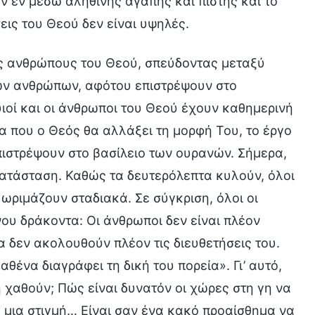
υν εν μέσω αληθινής αγάπης και πίστης και το
εις του Θεού δεν είναι υψηλές.
υς ανθρώπους του Θεού, σπεύδοντας μεταξύ
των ανθρώπων, αφότου επιστρέψουν στο
 υιοί και οι άνθρωποι του Θεού έχουν καθημερινή
α που ο Θεός θα αλλάξει τη μορφή Του, το έργο
πιστρέψουν στο βασίλειο των ουρανών. Σήμερα,
α κατάσταση. Καθώς τα δευτερόλεπτα κυλούν, όλοι
 ωριμάζουν σταδιακά. Σε σύγκριση, όλοι οι
υ δράκοντα: Οι άνθρωποι δεν είναι πλέον
 δεν ακολουθούν πλέον τις διευθετήσεις του.
θένα διαγράφει τη δική του πορεία». Γι’ αυτό,
η χαθούν; Πώς είναι δυνατόν οι χώρες στη γη να
 μια στιγμή… Είναι σαν ένα κακό προαίσθημα να