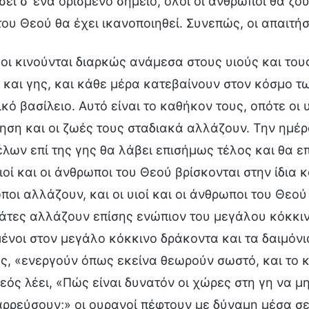
σει σ’ ένα ορισμένο σημείο, όλοι οι άνθρωποι θα ζο
ου Θεού θα έχει ικανοποιηθεί. Συνεπώς, οι απαιτήσ
οι κινούνται διαρκώς ανάμεσα στους υιούς και το
 και γης, και κάθε μέρα κατεβαίνουν στον κόσμο 
κό βασίλειο. Αυτό είναι το καθήκον τους, οπότε οι
ση και οι ζωές τους σταδιακά αλλάζουν. Την ημέρ
λων επί της γης θα λάβει επισήμως τέλος και θα ε
υιοί και οι άνθρωποι του Θεού βρίσκονται στην ίδι
ποι αλλάζουν, και οι υιοί και οι άνθρωποι του Θεού
άτες αλλάζουν επίσης ενώπιον του μεγάλου κόκκινο
νοι στον μεγάλο κόκκινο δράκοντα και τα δαιμόνια
ς, «ενεργούν όπως εκείνα θεωρούν σωστό, και το κα
εός λέει, «Πώς είναι δυνατόν οι χώρες στη γη να μ
ρρεύσουν;» οι ουρανοί πέφτουν με δύναμη μέσα σε