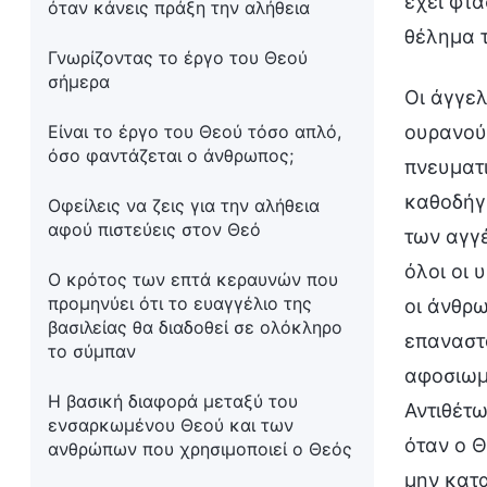
έχει φτά
όταν κάνεις πράξη την αλήθεια
θέλημα τ
Γνωρίζοντας το έργο του Θεού
σήμερα
Οι άγγελ
Είναι το έργο του Θεού τόσο απλό,
ουρανού
όσο φαντάζεται ο άνθρωπος;
πνευματι
καθοδήγη
Οφείλεις να ζεις για την αλήθεια
αφού πιστεύεις στον Θεό
των αγγέ
όλοι οι 
Ο κρότος των επτά κεραυνών που
προμηνύει ότι το ευαγγέλιο της
οι άνθρω
βασιλείας θα διαδοθεί σε ολόκληρο
επαναστ
το σύμπαν
αφοσιωμέ
Η βασική διαφορά μεταξύ του
Αντιθέτω
ενσαρκωμένου Θεού και των
όταν ο Θ
ανθρώπων που χρησιμοποιεί ο Θεός
μην κατα