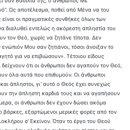
ζει σαν Βασιλιά της, ο άνθρωπος Με
νό”. Ως αποτέλεσμα, ποθεί από Μένα να του
 είναι οι πραγματικές συνθήκες όλων των
να διαλυθεί εντελώς η ακόρεστη απληστία του
ν τον Θεό, χωρίς να ζητάνε τίποτα. Δεν
ν ενώπιόν Μου σαν ζητιάνοι, τόσοι άνοιξαν το
γητό για να επιβιώσουν». Τέτοιου είδους
δείχνουν ότι οι άνθρωποι δεν αγαπούν τον Θεό,
ουν όλα αυτά που επιθυμούν. Οι άνθρωποι
και άπληστοι, γι’ αυτό ο Θεός έχει συνεχώς
ουν την άπληστη καρδιά τους και να αγαπήσουν
ήμερα, οι άνθρωποι δεν έχουν δώσει ακόμα
ο βάρκες, εξαρτώμενοι μερικές φορές από τον
λοκλήρου σ’ Εκείνον. Όταν το έργο του Θεού