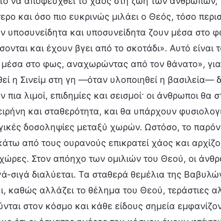
το να αποφευχθεί το χάος στη ζωή των ανθρώπων, 
ερο και όσο πιο ευκρινώς μιλάει ο Θεός, τόσο περ
ν υποσυνείδητα και υποσυνείδητα ζουν μέσα στο φ
ονται και έχουν βγει από το σκοτάδι». Αυτό είναι 
μέσα στο φως, αναχωρώντας από τον θάνατο», για 
εί η Σινείμ στη γη —όταν υλοποιηθεί η βασιλεία— 
 πια λιμοί, επιδημίες και σεισμοί· οι άνθρωποι θ
ειρήνη και σταθερότητα, και θα υπάρχουν φυσιολο
ικές δοσοληψίες μεταξύ χωρών. Ωστόσο, το παρόν 
άτω από τους ουρανούς επικρατεί χάος και αρχίζο
 χώρες. Στον απόηχο των ομιλιών του Θεού, οι άνθ
ά-σιγά διαλύεται. Τα σταθερά θεμέλια της Βαβυλών
αι, καθώς αλλάζει το θέλημα του Θεού, τεράστιες 
νται στον κόσμο και κάθε είδους σημεία εμφανίζον