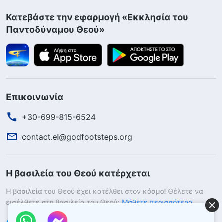
Κατεβάστε την εφαρμογή «Εκκλησία του
Παντοδύναμου Θεού»
Επικοινωνία
+30-699-815-6524
contact.el@godfootsteps.org
Η βασιλεία του Θεού κατέρχεται
Η βασιλεία του Θεού έχει κατέλθει στον κόσμο! Θέλετε να
εισέλθετε στη βασιλεία του Θεού;
Μάθετε περισσότερα