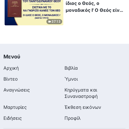
ίδιος ο Θεός, ο
μοναδικός Ι' Ο Θεός είναι
η πηγή της ζωής για τα
37:13
πάντα (Δ')» (Μέρος
τρίτο)
Μενού
Αρχική
Βιβλία
Βίντεο
Ύμνοι
Αναγνώσεις
Κηρύγματα και
Συναναστροφή
Μαρτυρίες
Έκθεση εικόνων
Ειδήσεις
Προφίλ