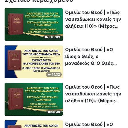
Ομιλία του Θεού | «Πώς
να επιδιώκει κανείς την
αλήθεια (10)» (Μέρος
δεύτερο)
1:01:09
Ομιλία του Θεού | «Ο
ίδιος ο Θεός, ο
μοναδικός Θ' Ο Θεός
είναι η πηγή της ζωής
44:32
για τα πάντα (Γ')»
(Μέρος δεύτερο)
Ομιλία του Θεού | «Πώς
να επιδιώκει κανείς την
αλήθεια (19)» (Μέρος
δεύτερο)
56:48
Ομιλία του Θεού | «Ο