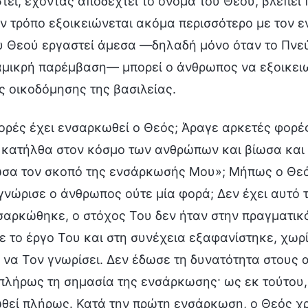
τεί, έχοντας αποδεχτεί το όνομα του Θεού, βλέπει 
ν τρόπο εξοικειώνεται ακόμα περισσότερο με τον ε
υ Θεού εργαστεί άμεσα —δηλαδή μόνο όταν το Πνεύμ
μικρή παρέμβαση— μπορεί ο άνθρωπος να εξοικειωθε
ς οικοδόμησης της βασιλείας.
ρές έχει ενσαρκωθεί ο Θεός; Άραγε αρκετές φορές;
 κατήλθα στον κόσμο των ανθρώπων και βίωσα και 
σα τον σκοπό της ενσάρκωσής Μου»; Μήπως ο Θεός
γνώρισε ο άνθρωπος ούτε μία φορά; Δεν έχει αυτό
αρκώθηκε, ο στόχος Του δεν ήταν στην πραγματικό
ε το έργο Του και στη συνέχεια εξαφανίστηκε, χωρί
α να Τον γνωρίσει. Δεν έδωσε τη δυνατότητα στους
πλήρως τη σημασία της ενσάρκωσης· ως εκ τούτου, 
θεί πλήρως. Κατά την πρώτη ενσάρκωση, ο Θεός χ