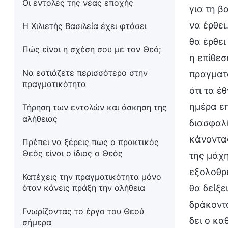
Οι εντολές της νέας εποχής
για τη β
να έρθει
Η Χιλιετής Βασιλεία έχει φτάσει
θα έρθει
Πώς είναι η σχέση σου με τον Θεό;
η επίθεσ
Να εστιάζετε περισσότερο στην
πραγματο
πραγματικότητα
ότι τα έ
ημέρα επ
Τήρηση των εντολών και άσκηση της
αλήθειας
διασφαλί
κάνοντας
Πρέπει να ξέρεις πως ο πρακτικός
Θεός είναι ο ίδιος ο Θεός
της μάχη
εξολοθρε
Κατέχεις την πραγματικότητα μόνο
όταν κάνεις πράξη την αλήθεια
θα δείξε
δράκοντα
Γνωρίζοντας το έργο του Θεού
δει ο κα
σήμερα