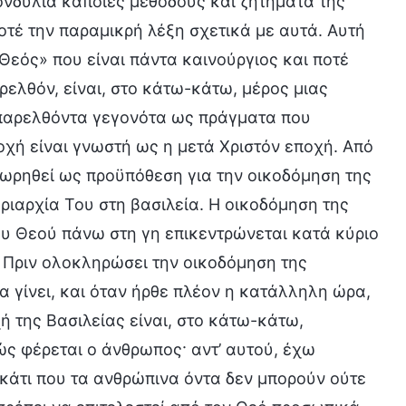
ονδυλιά κάποιες μεθόδους και ζητήματα της
οτέ την παραμικρή λέξη σχετικά με αυτά. Αυτή
Θεός» που είναι πάντα καινούργιος και ποτέ
ρελθόν, είναι, στο κάτω-κάτω, μέρος μιας
 παρελθόντα γεγονότα ως πράγματα που
οχή είναι γνωστή ως η μετά Χριστόν εποχή. Από
εωρηθεί ως προϋπόθεση για την οικοδόμηση της
ριαρχία Του στη βασιλεία. Η οικοδόμηση της
ου Θεού πάνω στη γη επικεντρώνεται κατά κύριο
ς. Πριν ολοκληρώσει την οικοδόμηση της
α γίνει, και όταν ήρθε πλέον η κατάλληλη ώρα,
χή της Βασιλείας είναι, στο κάτω-κάτω,
ώς φέρεται ο άνθρωπος· αντ’ αυτού, έχω
 κάτι που τα ανθρώπινα όντα δεν μπορούν ούτε