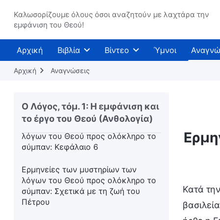
λόγων του Θεού προς ολόκληρο το
σύμπαν: Κεφάλαιο 1
Καλωσορίζουμε όλους όσοι αναζητούν με λαχτάρα την
εμφάνιση του Θεού!
Ερμηνείες των μυστηρίων των
λόγων του Θεού προς ολόκληρο το
Αρχική
Βιβλία
Βίντεο
Ύμνοι
Αναγνώ
σύμπαν: Κεφάλαιο 3
Αρχική
Αναγνώσεις
Ερμηνείες των μυστηρίων των
λόγων του Θεού προς ολόκληρο το
σύμπαν: Κεφάλαιο 5
Ο Λόγος, τόμ. 1: Η εμφάνιση και
το έργο του Θεού (Ανθολογία)
Ερμηνείες των μυστηρίων των
Ερμη
λόγων του Θεού προς ολόκληρο το
σύμπαν: Κεφάλαιο 6
Ερμηνείες των μυστηρίων των
λόγων του Θεού προς ολόκληρο το
Κατά την
σύμπαν: Σχετικά με τη ζωή του
Πέτρου
βασιλεία