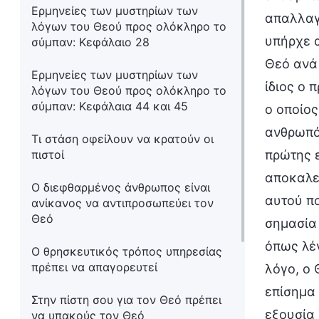
Ερμηνείες των μυστηρίων των
απαλλαγ
λόγων του Θεού προς ολόκληρο το
υπήρχε α
σύμπαν: Κεφάλαιο 28
Θεό ανά 
Ερμηνείες των μυστηρίων των
ίδιος ο 
λόγων του Θεού προς ολόκληρο το
σύμπαν: Κεφάλαια 44 και 45
ο οποίος
ανθρωπό
Τι στάση οφείλουν να κρατούν οι
πιστοί
πρώτης ε
αποκαλε
Ο διεφθαρμένος άνθρωπος είναι
αυτού πο
ανίκανος να αντιπροσωπεύει τον
Θεό
σημασία
όπως λέν
Ο θρησκευτικός τρόπος υπηρεσίας
πρέπει να απαγορευτεί
λόγο, ο 
επίσημα 
Στην πίστη σου για τον Θεό πρέπει
εξουσία 
να υπακούς τον Θεό