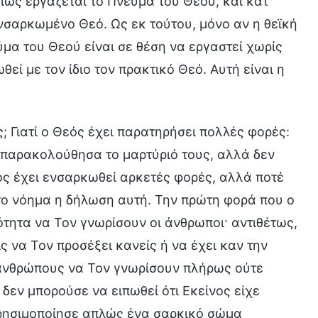
πώς εργάζεται το Πνεύμα του Θεού, και κατ’
νσαρκωμένο Θεό. Ως εκ τούτου, μόνο αν η θεϊκή
α του Θεού είναι σε θέση να εργαστεί χωρίς
ί με τον ίδιο τον πρακτικό Θεό. Αυτή είναι η
 Γιατί ο Θεός έχει παρατηρήσει πολλές φορές:
παρακολούθησα το μαρτύριό τους, αλλά δεν
 έχει ενσαρκωθεί αρκετές φορές, αλλά ποτέ
 το νόημα η δήλωση αυτή. Την πρώτη φορά που ο
τητα να Τον γνωρίσουν οι άνθρωποι· αντιθέτως,
ς να Τον προσέξει κανείς ή να έχει καν την
 ανθρώπους να Τον γνωρίσουν πλήρως ούτε
δεν μπορούσε να ειπωθεί ότι Εκείνος είχε
ρησιμοποίησε απλώς ένα σαρκικό σώμα