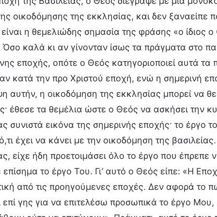
ποχή της Βασιλείας, ο Θεός διέγραψε με μία μονοκ
ης οικοδόμησης της εκκλησίας, και δεν ξαναείπε π
είναι η θεμελιώδης σημασία της φράσης «ο ίδιος ο 
 Όσο καλά κι αν γίνονταν ίσως τα πράγματα στο πα
νης εποχής, οπότε ο Θεός κατηγοριοποιεί αυτά τα
ν κατά την προ Χριστού εποχή, ενώ η σημερινή επ
η αυτήν, η οικοδόμηση της εκκλησίας μπορεί να θ
ς· έθεσε τα θεμέλια ώστε ο Θεός να ασκήσει την κυ
ς συνιστά εικόνα της σημερινής εποχής· το έργο τ
ό,τι έχει να κάνει με την οικοδόμηση της βασιλεία
ς, είχε ήδη προετοιμάσει όλο το έργο που έπρεπε ν
 επίσημα το έργο Του. Γι’ αυτό ο Θεός είπε: «H Επο
ική από τις προηγούμενες εποχές. Δεν αφορά το π
 επί γης για να επιτελέσω προσωπικά το έργο Μου,