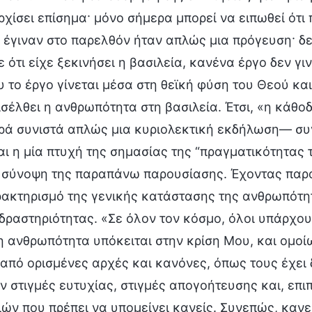
χίσει επίσημα· μόνο σήμερα μπορεί να ειπωθεί ότι 
έγιναν στο παρελθόν ήταν απλώς μια πρόγευση· δεν
 ότι είχε ξεκινήσει η βασιλεία, κανένα έργο δεν γ
 το έργο γίνεται μέσα στη θεϊκή φύση του Θεού και 
ισέλθει η ανθρωπότητα στη βασιλεία. Έτσι, «η κάθ
ρά συνιστά απλώς μια κυριολεκτική εκδήλωση— συ
αι η μία πτυχή της σημασίας της “πραγματικότητας 
 σύνοψη της παραπάνω παρουσίασης. Έχοντας παράσ
ρακτηρισμό της γενικής κατάστασης της ανθρωπότ
δραστηριότητας. «Σε όλον τον κόσμο, όλοι υπάρχου
η ανθρωπότητα υπόκειται στην κρίση Μου, και ομοί
 από ορισμένες αρχές και κανόνες, όπως τους έχει δ
 στιγμές ευτυχίας, στιγμές απογοήτευσης και, επι
ών που πρέπει να υπομείνει κανείς. Συνεπώς, κανε