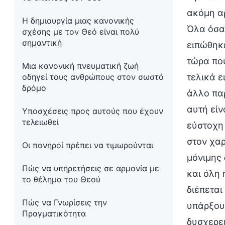
ακόμη αρ
Η δημιουργία μιας κανονικής
Όλα όσα 
σχέσης με τον Θεό είναι πολύ
σημαντική
ειπώθηκε
τώρα που
Μια κανονική πνευματική ζωή
οδηγεί τους ανθρώπους στον σωστό
τελικά ε
δρόμο
άλλο πα
αυτή είν
Υποσχέσεις προς αυτούς που έχουν
τελειωθεί
εύστοχη
στον χα
Οι πονηροί πρέπει να τιμωρούνται
μόνιμης 
Πώς να υπηρετήσεις σε αρμονία με
και όλη 
το θέλημα του Θεού
διέπεται
Πώς να Γνωρίσεις την
υπάρξουν
Πραγματικότητα
δυσχερει