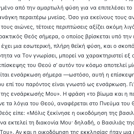
μένο από την αμαρτωλή φύση για να επιτελέσει το
νάγκη περαιτέρω μνείας. Όσο για εκείνους τους α
τους αιώνες, τέτοιες περιπτώσεις αξίζει ακόμη λ
πρακτικός Θεός σήμερα, ο οποίος βρίσκεται υπό τη
 έχει μια εσωτερική, πλήρη θεϊκή φύση, και ο σκοπ
τητα να Τον γνωρίσει, μπορεί να χαρακτηριστεί ε
πίσκεψης του Θεού σ’ αυτόν τον κόσμο αποτελεί μ
ίται ενσάρκωση σήμερα —ωστόσο, αυτή η επίσκεψη 
υ επί του παρόντος είναι γνωστό ως ενσάρκωση. Γι
 της ενσάρκωσής Μου». Η φράση «το βίωμα και η 
ε τα λόγια του Θεού, αναφέρεται στο Πνεύμα του Θε
Θεός είπε: «Μόλις ξεκίνησε η οικοδόμηση της βασ
να εκτελεί τη διακονία Μου· δηλαδή, ο Βασιλιάς τ
Του». Αν και η οικοδόμηση της εκκλησίας ήταν μια 