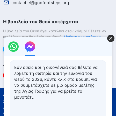
contact.el@godfootsteps.org
Η βασιλεία του Θεού κατέρχεται
Η βασιλεία του Θεού έχει κατέλθει στον κόσμο! Θέλετε να
εισέλθετε στη βασιλεία του Θεού;
Μάθετε περισσότερα
Επικοινωνήστε μαζί μας μέσω Messenger
Ακολουθήστε μας
Εάν εσείς και η οικογένειά σας θέλετε να
λάβετε τη σωτηρία και την ευλογία του
Θεού το 2026, κάντε κλικ στο κουμπί για
να συμμετάσχετε σε μια ομάδα μελέτης
της Αγίας Γραφής για να βρείτε το
Όροι Χρήσης
Πολιτική απορρήτου
μονοπάτι.
Συντελεστές
Πολιτική για τα Cookies
Copyright © 2026
Εκκλησία του Παντοδύναμου
Θεού
. Με την επιφύλαξη παντός νομίμου