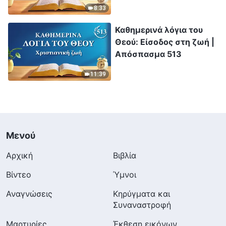
8:33
Καθημερινά λόγια του
Θεού: Είσοδος στη ζωή |
Απόσπασμα 513
11:39
Μενού
Αρχική
Βιβλία
Βίντεο
Ύμνοι
Αναγνώσεις
Κηρύγματα και
Συναναστροφή
Μαρτυρίες
Έκθεση εικόνων