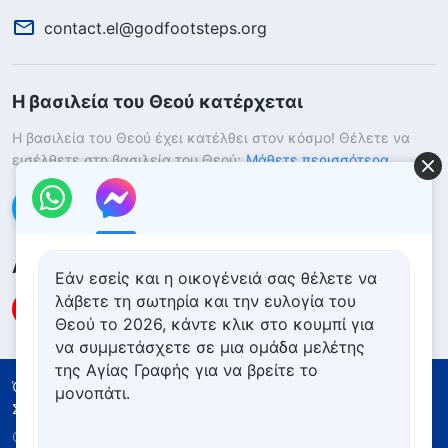
contact.el@godfootsteps.org
Η βασιλεία του Θεού κατέρχεται
Η βασιλεία του Θεού έχει κατέλθει στον κόσμο! Θέλετε να
εισέλθετε στη βασιλεία του Θεού;
Μάθετε περισσότερα
Επικοινωνήστε μαζί μας μέσω Messenger
Ακολουθήστε μας
Εάν εσείς και η οικογένειά σας θέλετε να
λάβετε τη σωτηρία και την ευλογία του
Θεού το 2026, κάντε κλικ στο κουμπί για
να συμμετάσχετε σε μια ομάδα μελέτης
της Αγίας Γραφής για να βρείτε το
Όροι Χρήσης
Πολιτική απορρήτου
μονοπάτι.
Συντελεστές
Πολιτική για τα Cookies
Copyright © 2026
Εκκλησία του Παντοδύναμου