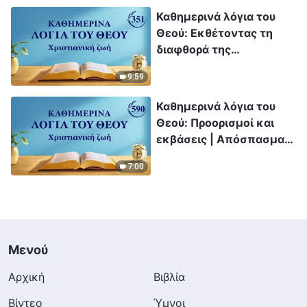
Καθημερινά λόγια του
Θεού: Εκθέτοντας τη
διαφθορά της
ανθρωπότητας |
9:59
Απόσπασμα 351
Καθημερινά λόγια του
Θεού: Προορισμοί και
εκβάσεις | Απόσπασμα
590
7:00
Μενού
Αρχική
Βιβλία
Βίντεο
Ύμνοι