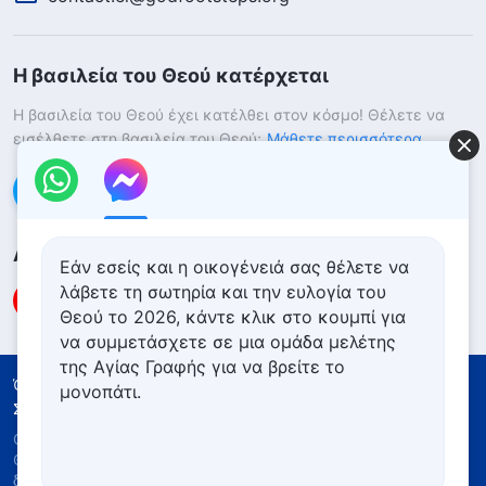
Η βασιλεία του Θεού κατέρχεται
Η βασιλεία του Θεού έχει κατέλθει στον κόσμο! Θέλετε να
εισέλθετε στη βασιλεία του Θεού;
Μάθετε περισσότερα
Επικοινωνήστε μαζί μας μέσω Messenger
Ακολουθήστε μας
Εάν εσείς και η οικογένειά σας θέλετε να
λάβετε τη σωτηρία και την ευλογία του
Θεού το 2026, κάντε κλικ στο κουμπί για
να συμμετάσχετε σε μια ομάδα μελέτης
της Αγίας Γραφής για να βρείτε το
Όροι Χρήσης
Πολιτική απορρήτου
μονοπάτι.
Συντελεστές
Πολιτική για τα Cookies
Copyright © 2026
Εκκλησία του Παντοδύναμου
Θεού
. Με την επιφύλαξη παντός νομίμου
δικαιώματος.