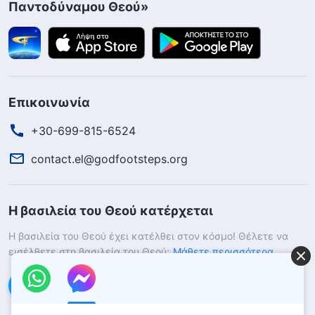
Παντοδύναμου Θεού»
Επικοινωνία
+30-699-815-6524
contact.el@godfootsteps.org
Η βασιλεία του Θεού κατέρχεται
Η βασιλεία του Θεού έχει κατέλθει στον κόσμο! Θέλετε να
εισέλθετε στη βασιλεία του Θεού;
Μάθετε περισσότερα
Επικοινωνήστε μαζί μας μέσω Messenger