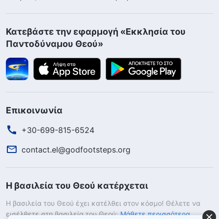
Κατεβάστε την εφαρμογή «Εκκλησία του
Παντοδύναμου Θεού»
Επικοινωνία
+30-699-815-6524
contact.el@godfootsteps.org
Η βασιλεία του Θεού κατέρχεται
Η βασιλεία του Θεού έχει κατέλθει στον κόσμο! Θέλετε να
εισέλθετε στη βασιλεία του Θεού;
Μάθετε περισσότερα