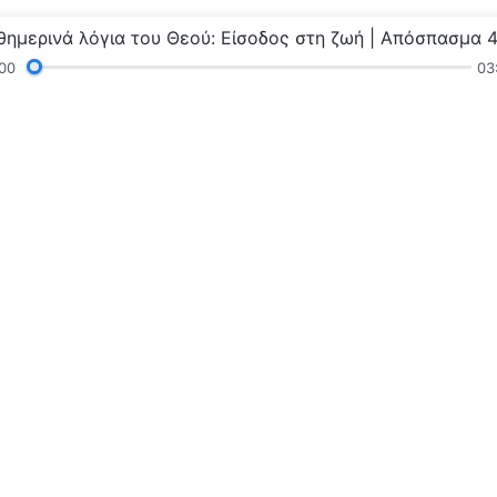
00
03
γνώσεις
Κηρύγματα και Συναναστροφή
Μαρτυρ
τοδύναμου Θεού»
Η βασιλεία 
Η βασιλεία του 
βασιλεία του Θε
Επικοινωνή
Ακολουθήστ