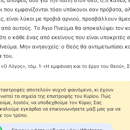
τις απόψεις σου για την πίστη στον Θεό, ό,τι κάνεις 
ι που εμφανίζονται τόσο υπάκουοι σαν πρόβατα, α
ς, είναι λύκοι με προβιά αρνιού, προσβάλλουν άμεσ
 από αυτούς. Το Άγιο Πνεύμα θα αποκαλύψει τον κα
ότι ο κάθε ένας από εκείνους που είναι υποκριτές 
Πνεύμα. Μην ανησυχείς: ο Θεός θα αντιμετωπίσει κ
 του.
«Ο Λόγος», τόμ. 1: «Η εμφάνιση και το έργο του Θεού», 
αταστροφές αποτελούν συχνό φαινόμενο, κι έχουν
νιστεί τα σημεία της επιστροφής του Κυρίου. Πώς
ούμε, λοιπόν, να υποδεχθούμε τον Κύριο; Σας
καλούμε εγκάρδια να επικοινωνήσετε μαζί μας για να
ε τον τρόπο.