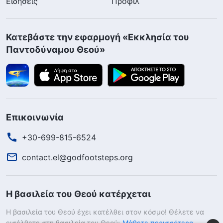
Ειδήσεις
Προφίλ
Κατεβάστε την εφαρμογή «Εκκλησία του
Παντοδύναμου Θεού»
Επικοινωνία
+30-699-815-6524
contact.el@godfootsteps.org
Η βασιλεία του Θεού κατέρχεται
Η βασιλεία του Θεού έχει κατέλθει στον κόσμο! Θέλετε να
εισέλθετε στη βασιλεία του Θεού;
Μάθετε περισσότερα