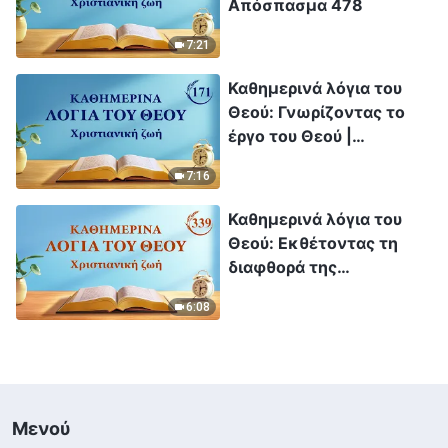
Απόσπασμα 478
7:21
Καθημερινά λόγια του
Θεού: Γνωρίζοντας το
έργο του Θεού |
Απόσπασμα 171
7:16
Καθημερινά λόγια του
Θεού: Εκθέτοντας τη
διαφθορά της
ανθρωπότητας |
6:08
Απόσπασμα 339
Μενού