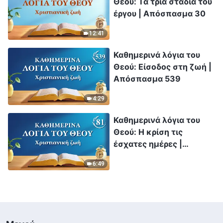
Θεού: Τα τρία στάδια του
έργου | Απόσπασμα 30
12:41
Καθημερινά λόγια του
Θεού: Είσοδος στη ζωή |
Απόσπασμα 539
4:29
Καθημερινά λόγια του
Θεού: Η κρίση τις
έσχατες ημέρες |
Απόσπασμα 81
6:49