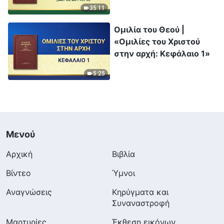
δεύτερο)
35:11
Ομιλία του Θεού |
«Ομιλίες του Χριστού
στην αρχή: Κεφάλαιο 1»
5:25
Μενού
Αρχική
Βιβλία
Βίντεο
Ύμνοι
Αναγνώσεις
Κηρύγματα και
Συναναστροφή
Μαρτυρίες
Έκθεση εικόνων