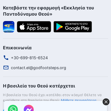
Κατεβάστε την εφαρμογή «Εκκλησία του
Παντοδύναμου Θεού»
Επικοινωνία
+30-699-815-6524
contact.el@godfootsteps.org
Η βασιλεία του Θεού κατέρχεται
Η βασιλεία του Θεού έχει κατέλθει στον κόσμο! Θέλετε να
εισέλθετε στη βασιλεία του Θεού;
Μάθετε περισσότερα