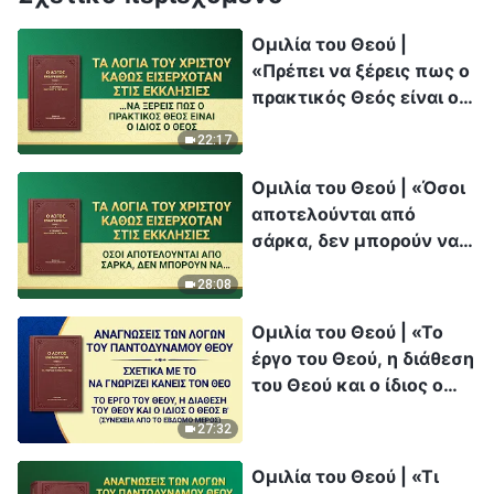
Ομιλία του Θεού |
«Πρέπει να ξέρεις πως ο
πρακτικός Θεός είναι ο
ίδιος ο Θεός»
22:17
Ομιλία του Θεού | «Όσοι
αποτελούνται από
σάρκα, δεν μπορούν να
ξεφύγουν από την ημέρα
28:08
της οργής»
Ομιλία του Θεού | «Το
έργο του Θεού, η διάθεση
του Θεού και ο ίδιος ο
Θεός Β'» (Συνέχεια από
27:32
το έβδομο μέρος)
Ομιλία του Θεού | «Τι