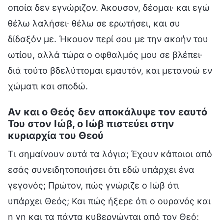
οποία δεν εγνώριζον. Άκουσον, δέομαι· και εγώ
θέλω λαλήσει· θέλω σε ερωτήσει, και συ
δίδαξόν με. Ήκουον περί σου με την ακοήν του
ωτίου, αλλά τώρα ο οφθαλμός μου σε βλέπει·
διά τούτο βδελύττομαι εμαυτόν, και μετανοώ εν
χώματι και σποδώ.
Αν και ο Θεός δεν αποκάλυψε τον εαυτό
Του στον Ιώβ, ο Ιώβ πιστεύει στην
κυριαρχία του Θεού
Τι σημαίνουν αυτά τα λόγια; Έχουν κάποιοι από
εσάς συνειδητοποιήσει ότι εδώ υπάρχει ένα
γεγονός; Πρώτον, πώς γνώριζε ο Ιώβ ότι
υπάρχει Θεός; Και πώς ήξερε ότι ο ουρανός και
η γη και τα πάντα κυβερνώνται από τον Θεό;