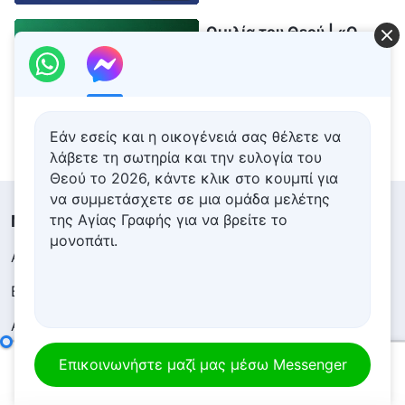
Ομιλία του Θεού | «Ο
Θεός και ο άνθρωπος θα
εισέλθουν στην
ανάπαυση μαζί» (Μέρος
42:36
πρώτο)
Εάν εσείς και η οικογένειά σας θέλετε να
λάβετε τη σωτηρία και την ευλογία του
Θεού το 2026, κάντε κλικ στο κουμπί για
να συμμετάσχετε σε μια ομάδα μελέτης
της Αγίας Γραφής για να βρείτε το
Μενού
μονοπάτι.
Αρχική
Βιβλία
Βίντεο
Ύμνοι
Αναγνώσεις
Κηρύγματα και
Συναναστροφή
Ερμηνείες των μυστηρίων των λόγων του Θεού προς ολόκληρο το σύμπαν: Κεφάλαιο 11
Επικοινωνήστε μαζί μας μέσω Messenger
Μαρτυρίες
Έκθεση εικόνων
00:00
30:13