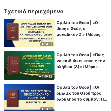
Σχετικό περιεχόμενο
Ομιλία του Θεού | «Ο
ίδιος ο Θεός, ο
μοναδικός Ζ'» (Μέρος
τέταρτο)
24:37
Ομιλία του Θεού | «Πώς
να επιδιώκει κανείς την
αλήθεια (8)» (Μέρος
τρίτο)
1:00:32
Ομιλία του Θεού | «Οι
ομιλίες του Θεού προς
ολόκληρο το σύμπαν: Η
ένατη ομιλία»
14:51