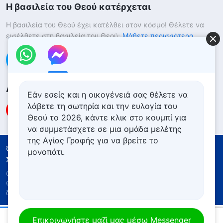
Η βασιλεία του Θεού κατέρχεται
Η βασιλεία του Θεού έχει κατέλθει στον κόσμο! Θέλετε να
εισέλθετε στη βασιλεία του Θεού;
Μάθετε περισσότερα
Επικοινωνήστε μαζί μας μέσω Messenger
Ακολουθήστε μας
Εάν εσείς και η οικογένειά σας θέλετε να
λάβετε τη σωτηρία και την ευλογία του
Θεού το 2026, κάντε κλικ στο κουμπί για
να συμμετάσχετε σε μια ομάδα μελέτης
της Αγίας Γραφής για να βρείτε το
Όροι Χρήσης
Πολιτική απορρήτου
μονοπάτι.
Συντελεστές
Πολιτική για τα Cookies
Copyright © 2026
Εκκλησία του Παντοδύναμου
Θεού
. Με την επιφύλαξη παντός νομίμου
δικαιώματος.
Καθημερινά λόγια του Θεού: Η εμφάνιση και το έργο του Θεού | Απόσπασμα 47
Επικοινωνήστε μαζί μας μέσω Messenger