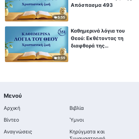
Απόσπασμα 493
5:55
Καθημερινά λόγια του
Θεού: Εκθέτοντας τη
διαφθορά της
ανθρωπότητας |
9:59
Απόσπασμα 351
Μενού
Αρχική
Βιβλία
Βίντεο
Ύμνοι
Αναγνώσεις
Κηρύγματα και
Συναναστροφή