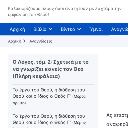
Καλωσορίζουμε όλους όσοι αναζητούν με λαχτάρα την
Το έργο του Θεού, η διάθεση του
εμφάνιση του Θεού!
Θεού και ο ίδιος ο Θεός Β'
(Μέρος
έκτο)
Αρχική
Βιβλία
Βίντεο
Ύμνοι
Αναγνώ
Το έργο του Θεού, η διάθεση του
Αρχική
Αναγνώσεις
Θεού και ο ίδιος ο Θεός Β'
(Μέρος
έβδομο)
Ο Λόγος, τόμ. 2: Σχετικά με το
Το έργο του Θεού, η διάθεση του
να γνωρίζει κανείς τον Θεό
Θεού και ο ίδιος ο Θεός Β'
(Συνέχεια
(Πλήρη κεφάλαια)
από το έβδομο μέρος)
Το έργο του Θεού, η διάθεση του
Θεού και ο Ίδιος ο Θεός Γ'
(Μέρος
πρώτο)
Ας επιστ
Το έργο του Θεού, η διάθεση του
Θεού και ο Ίδιος ο Θεός Γ'
(Μέρος
αναφερθ