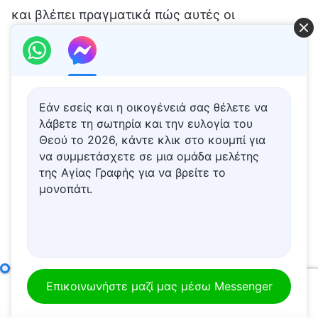
και βλέπει πραγματικά πώς αυτές οι
ενορχηστρώσεις και οι διευθετήσεις
αντικαθιστούν όλους τους επίγειους νόμους,
κανόνες και θεσμούς, όλες τις άλλες ενέργειες
και δυνάμεις. Υπό το πρίσμα αυτό, η
Εάν εσείς και η οικογένειά σας θέλετε να
λάβετε τη σωτηρία και την ευλογία του
ανθρωπότητα αναγκάζεται να αναγνωρίσει
Θεού το 2026, κάντε κλικ στο κουμπί για
πως κανένα δημιούργημα δεν μπορεί να
να συμμετάσχετε σε μια ομάδα μελέτης
της Αγίας Γραφής για να βρείτε το
παραβεί την κυριαρχία του Δημιουργού και πως
μονοπάτι.
καμία δύναμη δεν μπορεί να επέμβει ή να
τροποποιήσει τα γεγονότα και τα πράγματα που
έχουν προκαθοριστεί από τον Δημιουργό. Είναι
υπό τους θεϊκούς αυτούς νόμους και κανόνες
Ο ίδιος ο Θεός, ο μοναδικός Γ΄
Επικοινωνήστε μαζί μας μέσω Messenger
που ζουν και πολλαπλασιάζονται, επί γενεές
00:00
31:14
γενεών, οι άνθρωποι και τα πάντα. Αυτή δεν