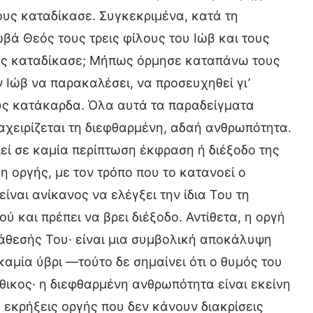
ους καταδίκασε. Συγκεκριμένα, κατά τη
ωβά Θεός τους τρεις φίλους του Ιώβ και τους
ους καταδίκασε; Μήπως όρμησε καταπάνω τους
ον Ιώβ να παρακαλέσει, να προσευχηθεί γι’
ους κατάκαρδα. Όλα αυτά τα παραδείγματα
αχειρίζεται τη διεφθαρμένη, αδαή ανθρωπότητα.
ί σε καμία περίπτωση έκφραση ή διέξοδο της
η οργής, με τον τρόπο που το κατανοεί ο
ναι ανίκανος να ελέγξει την ίδια Του τη
ύ και πρέπει να βρει διέξοδο. Αντίθετα, η οργή
ιάθεσής Του· είναι μια συμβολική αποκάλυψη
καμία ύβρι —τούτο δε σημαίνει ότι ο θυμός του
νήθικος· η διεφθαρμένη ανθρωπότητα είναι εκείνη
ς εκρήξεις οργής που δεν κάνουν διακρίσεις