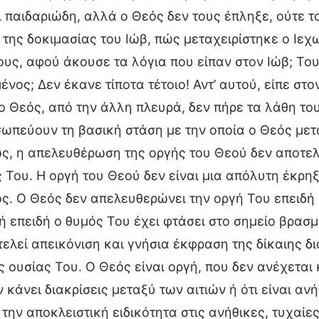
 παιδαριώδη, αλλά ο Θεός δεν τους έπληξε, ούτε τ
 της δοκιμασίας του Ιώβ, πώς μεταχειρίστηκε ο Ιεχ
ους, αφού άκουσε τα λόγια που είπαν στον Ιώβ; Τ
ένος; Δεν έκανε τίποτα τέτοιο! Αντ’ αυτού, είπε στ
ο Θεός, από την άλλη πλευρά, δεν πήρε τα λάθη τ
ωπεύουν τη βασική στάση με την οποία ο Θεός μετ
ς, η απελευθέρωση της οργής του Θεού δεν αποτελε
 Του. Η οργή του Θεού δεν είναι μια απόλυτη έκρηξ
. Ο Θεός δεν απελευθερώνει την οργή Του επειδή εί
ή επειδή ο θυμός Του έχει φτάσει στο σημείο βρασμο
ελεί απεικόνιση και γνήσια έκφραση της δίκαιης δ
ς ουσίας Του. Ο Θεός είναι οργή, που δεν ανέχεται 
 κάνει διακρίσεις μεταξύ των αιτιών ή ότι είναι α
 την αποκλειστική ειδικότητα στις ανήθικες, τυχαίε