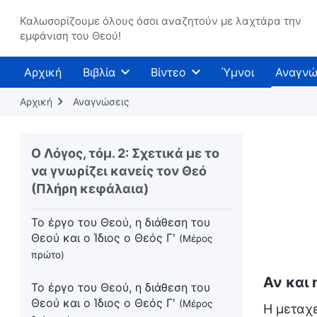
Καλωσορίζουμε όλους όσοι αναζητούν με λαχτάρα την
Το έργο του Θεού, η διάθεση του
εμφάνιση του Θεού!
Θεού και ο ίδιος ο Θεός Β'
(Μέρος
έκτο)
Αρχική
Βιβλία
Βίντεο
Ύμνοι
Αναγνώ
Το έργο του Θεού, η διάθεση του
Αρχική
Αναγνώσεις
Θεού και ο ίδιος ο Θεός Β'
(Μέρος
έβδομο)
Ο Λόγος, τόμ. 2: Σχετικά με το
Το έργο του Θεού, η διάθεση του
να γνωρίζει κανείς τον Θεό
Θεού και ο ίδιος ο Θεός Β'
(Συνέχεια
(Πλήρη κεφάλαια)
από το έβδομο μέρος)
Το έργο του Θεού, η διάθεση του
Θεού και ο Ίδιος ο Θεός Γ'
(Μέρος
πρώτο)
Αν και 
Το έργο του Θεού, η διάθεση του
Θεού και ο Ίδιος ο Θεός Γ'
(Μέρος
Η μεταχ