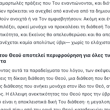
 αμαρτωλές πράξεις που Του εναντιώνονται, και διότ
δεν πρόκειται να ανεχθεί από κανένα από τα δημι
ούν ανοιχτά ή να Τον αμφισβητήσουν. Ακόμη και έν
επιλέξει, αρκεί μονάχα να προκαλέσει τη διάθεσή Τ
τικότητα, και Εκείνος θα απελευθερώσει και θα απ
ανέχεται καμία απολύτως ύβρι— χωρίς το ελάχιστο
του Θεού αποτελεί περιφρούρηση για όλες τις
τα
τας αυτά τα παραδείγματα του λόγου, των σκέψεων
ις τη δίκαιη διάθεση του Θεού, μια διάθεση που δεν
ς διάθεσης που ανήκει μονάχα στον ίδιο τον Θεό, 
. Η έλλειψη ανεκτικότητας του Θεού προς την ύβριν
 είναι η αποκλειστικά δική Του διάθεση· η μεγαλοπ
 αρχή πίσω από την οργή του Θεού καταδεικνύει τη