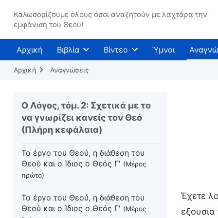
Καλωσορίζουμε όλους όσοι αναζητούν με λαχτάρα την
Το έργο του Θεού, η διάθεση του
εμφάνιση του Θεού!
Θεού και ο ίδιος ο Θεός Β'
(Μέρος
έκτο)
Αρχική
Βιβλία
Βίντεο
Ύμνοι
Αναγνώ
Το έργο του Θεού, η διάθεση του
Αρχική
Αναγνώσεις
Θεού και ο ίδιος ο Θεός Β'
(Μέρος
έβδομο)
Ο Λόγος, τόμ. 2: Σχετικά με το
Το έργο του Θεού, η διάθεση του
να γνωρίζει κανείς τον Θεό
Θεού και ο ίδιος ο Θεός Β'
(Συνέχεια
(Πλήρη κεφάλαια)
από το έβδομο μέρος)
Το έργο του Θεού, η διάθεση του
Θεού και ο Ίδιος ο Θεός Γ'
(Μέρος
πρώτο)
Έχετε λο
Το έργο του Θεού, η διάθεση του
Θεού και ο Ίδιος ο Θεός Γ'
(Μέρος
εξουσία 