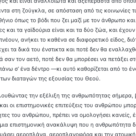
ός και είναι αναλλοίωτα και αξεπέραστα από οποιο
άντα στη ζούγκλα, σε απόσταση από τις κοινωνίες 
θήνιο όπως το βόδι που ζει μαζί με τον άνθρωπο και
ς και τα γαϊδούρια είναι και τα δύο ζώα, και έχουν
νέουν, ανήκει το καθένα σε διαφορετικό είδος, διό
χει τα δικά του ένστικτα και ποτέ δεν θα εναλλαχθ
ά σαν τον αετό, ποτέ δεν θα μπορέσει να πετάξει σ
πάνω σ’ ένα δέντρο —κι αυτό καθορίζεται από το ένσ
 των διαταγών της εξουσίας του Θεού.
ουθώντας την εξέλιξη της ανθρωπότητας σήμερα, β
και οι επιστημονικές επιτεύξεις του ανθρώπου μπορ
τες του ανθρώπου, πρέπει να ομολογήσει κανείς, 
μια επιστημονική ανακάλυψη που η ανθρωπότητα δε
υάσει αεροπλάνα, αεροπλανοφόρα και την ατομική β