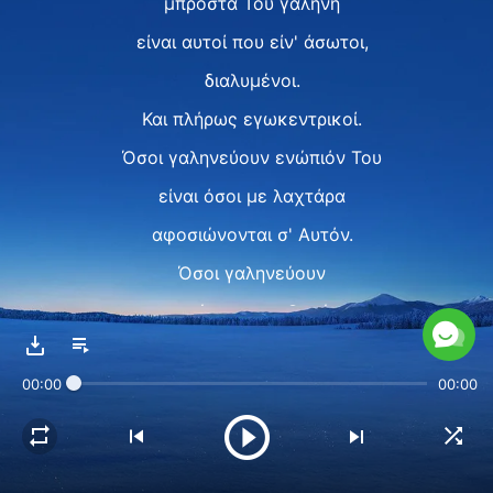
μπροστά Του γαλήνη
είναι αυτοί που είν' άσωτοι,
διαλυμένοι.
Και πλήρως εγωκεντρικοί.
Όσοι γαληνεύουν ενώπιόν Του
είναι όσοι με λαχτάρα
αφοσιώνονται σ' Αυτόν.
Όσοι γαληνεύουν
ενώπιον του Θεού
είν' αυτοί που νοιάζονται
00:00
00:00
για τη ζωή,
τη συναναστροφή στο πνεύμα.
Όσοι γαληνεύουν