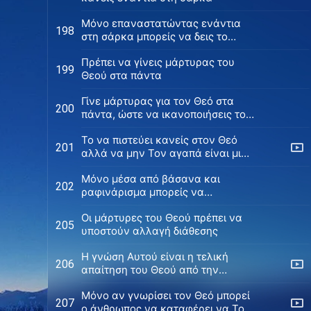
Μόνο επαναστατώντας ενάντια
198
στη σάρκα μπορείς να δεις το
κάλλος του Θεού
Πρέπει να γίνεις μάρτυρας του
199
Θεού στα πάντα
Γίνε μάρτυρας για τον Θεό στα
200
πάντα, ώστε να ικανοποιήσεις τον
Θεό
Το να πιστεύει κανείς στον Θεό
201
αλλά να μην Τον αγαπά είναι μια
μάταιη ζωή
Μόνο μέσα από βάσανα και
202
ραφινάρισμα μπορείς να
οδηγηθείς στην τελείωση από τον
Οι μάρτυρες του Θεού πρέπει να
Θεό
205
υποστούν αλλαγή διάθεσης
H γνώση Αυτού είναι η τελική
206
απαίτηση του Θεού από την
ανθρωπότητα
Μόνο αν γνωρίσει τον Θεό μπορεί
207
ο άνθρωπος να καταφέρει να Τον