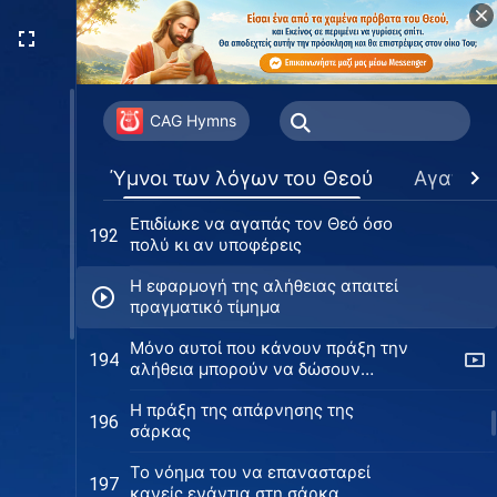
Μόνο μέσω επώδυνων δοκιμασιών
187
μπορείς να γνωρίσεις την ομορφιά
του Θεού
Μπορείς να αγαπήσεις πραγματικά
188
τον Θεό μόνο μέσα από βάσανα
CAG Hymns
και δοκιμασίες
Δεν μπορεί κανείς να γνωρίσει τον
190
Ύμνοι των λόγων του Θεού
Αγαπημ
Θεό απολαμβάνοντας τη χάρη Του
Επιδίωκε να αγαπάς τον Θεό όσο
192
πολύ κι αν υποφέρεις
Η εφαρμογή της αλήθειας απαιτεί
πραγματικό τίμημα
Μόνο αυτοί που κάνουν πράξη την
194
αλήθεια μπορούν να δώσουν
μαρτυρία στις δοκιμασίες
Η πράξη της απάρνησης της
196
σάρκας
Το νόημα του να επανασταρεί
197
κανείς ενάντια στη σάρκα