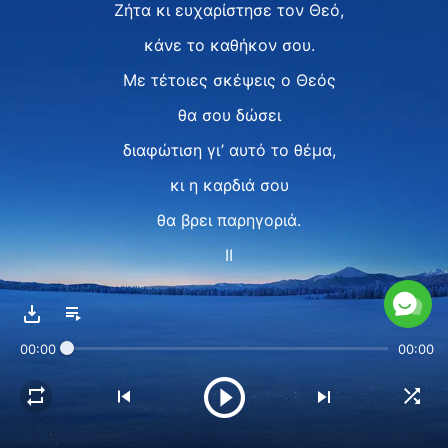
Ζήτα κι ευχαρίστησε τον Θεό,
κάνε το καθήκον σου.
Με τέτοιες σκέψεις ο Θεός
θα σου δώσει
διαφώτιση γι’ αυτό το θέμα,
κι η καρδιά σου
θα βρει παρηγοριά.
II
Όταν κάτι σου συμβεί,
μεγάλο ή μικρό,
00:00
00:00
άσε στην άκρη το εγώ
δες τη σάρκα
σαν το πιο τιποτένιο απ' όλα.