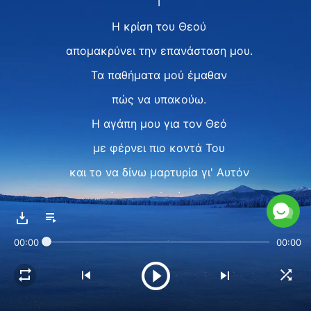
Ⅰ
Η κρίση του Θεού
απομακρύνει την επανάσταση μου.
Τα παθήματα μού έμαθαν
πώς να υπακούω.
Η αγάπη μου για τον Θεό
με φέρνει πιο κοντά Του
και το να δίνω μαρτυρία γι' Αυτόν
είναι η επιθυμία μου.
Βλέπω τώρα ότι η κρίση
00:00
00:00
είναι η ευλογία Του.
Για να βρούμε την αλήθεια,
πρέπει να υποφέρουμε πολύ.