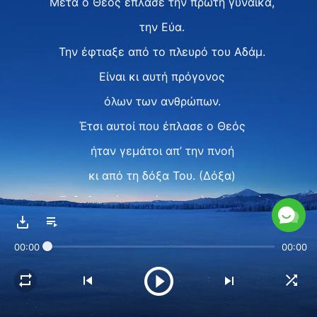
Μετά ο Θεός έπλασε την πρώτη γυναίκα,
την Εύα.
Την έφτιαξε από το πλευρό του Αδάμ.
Είναι κι αυτή πρόγονος
όλων των ανθρώπων.
Έτσι αυτοί που έπλασε ο Θεός
ήταν γεμάτοι απ’ την πνοή
κι από τη δόξα Του. (Δόξα)
Τι δοξασμένη η μέρα, τι μέρα λαμπρή,
που ο Θεός έπλασε τον Αδάμ.
00:00
00:00
Τι δοξασμένη η μέρα, τι μέρα λαμπρή,
που ο Θεός έπλασε την Εύα.
Πρόγονοι ήταν των ανθρώπων,