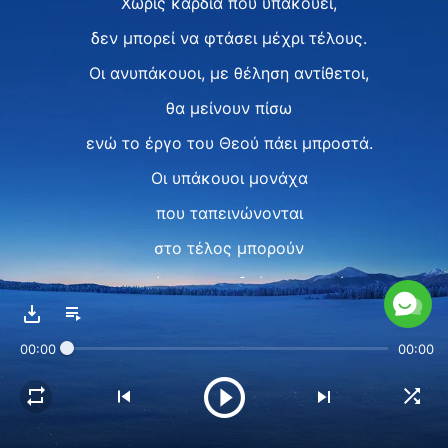
Χωρίς καρδιά που υπακούει,
δεν μπορεί να φτάσει μέχρι τέλους.
Οι ανυπάκουοι, με θέληση αντίθετοι,
θα μείνουν πίσω
ενώ το έργο του Θεού πάει μπροστά.
Οι υπάκουοι μονάχα
που ταπεινώνονται
στο τέλος μπορούν
να φτάσουν του δρόμου αυτού.
II
00:00
00:00
Πέρασε η παλιά εποχή
και μια καινούρια ήρθε.
Μια νέα εποχή, νέο έργο απαιτεί.