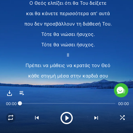
Ο Θεός ελπίζει ότι θα Του δείξετε
και θα κάνετε περισσότερα απ' αυτά
που δεν προσβάλλουν τη διάθεσή Του.
Τότε θα νιώσει ήσυχος.
Τότε θα νιώσει ήσυχος.
II
Πρέπει να μάθεις να κρατάς τον Θεό
κάθε στιγμή μέσα στην καρδιά σου
Να ενεργείς σύμφωνα με τα λόγια Του.
Ψάξε την πρόθεσή Του στα πάντα.
00:00
00:00
Απόφευγε να κάνεις αυτά
που ασέβεια δείχνουν
και Τον ατιμάζουν.