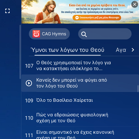
πραγματικότητα της αλήθειας
Να κάνεις πράξη περισσότερη
104
αλήθεια για να προοδεύσεις
περισσότερο στη ζωή σου
Το να υποφέρεις κάνοντας πράξη
105
την αλήθεια είναι υψίστης
CAG Hymns
σημασίας
Οι εντολές της νέας εποχής
106
Ύμνοι των λόγων του Θεού
Αγαπημ
Ο Θεός χρησιμοποιεί τον λόγο για
107
να κατακτήσει ολόκληρο το
σύμπαν κατά τις έσχατες μέρες
Κανείς δεν μπορεί να φύγει από
τον λόγο του Θεού
Όλο το Βασίλειο Χαίρεται
109
Πώς να εδραιώσεις φυσιολογική
110
σχέση με τον Θεό
Είναι σημαντικό να έχεις κανονική
111
σχέση με τον Θεό