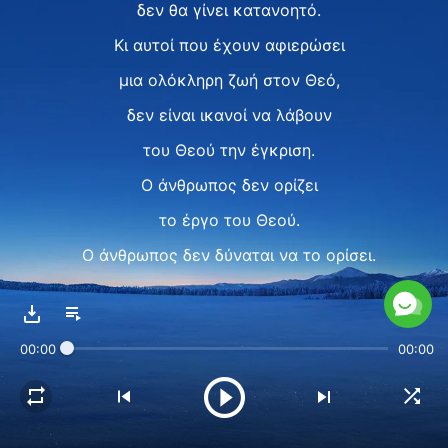
δεν θα γίνει κατανοητό.
Κι αυτοί που έχουν αφιερώσει
μια ολόκληρη ζωή στον Θεό,
δεν είναι ικανοί να λάβουν
του Θεού την έγκριση.
Ο άνθρωπος δεν ορίζει
το έργο του Θεού.
Ο άνθρωπος δεν δύναται να το ορίσει.
Στα μάτια του Θεού
ο άνθρωπος είναι σαν το μυρμήγκι.
00:00
00:00
Πώς να συλλάβει, λοιπόν,
το έργο του Θεού
ένας άνθρωπος μικρός;