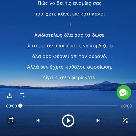
Πώς να δει τις ανομίες σας
που ’χετε κάνει ως κάτι καλό;
Ⅱ
Ανιδιοτελώς όλα σας τα ’δωσε
ώστε, κι αν υποφέρετε, να κερδίζετε
όλα όσα φέρνει απ’ τον ουρανό.
Αλλά δεν έχετε καθόλου αφοσίωση.
Λίγα κι αν αφιερώνετε,
έπειτα ζητάτε να ξεπληρωθούν.
Έναν κόκκο άμμου Του δώσατε εσείς,
00:00
00:00
μα έναν τόνο χρυσάφι ζητάτε.
Τι αξία έχει η συνεισφορά σας;
Δεν βλέπετε πως γίνεστε παράλογοι;