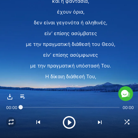
και η φαντασία,
έχουν όρια,
δεν είναι γεγονότα ή αληθινές,
είν’ επίσης ασύμβατες
με την πραγματική διάθεσή του Θεού,
είν’ επίσης ασύμφωνες
με την πραγματική υπόστασή Του.
Η δίκαιη διάθεσή Του,
είν’ η αληθινή Του ουσία·
δεν την ορίζει άνθρωπος,
00:00
00:00
ούτε έχει όμοιο στην πλάση Του.
Ο Θεός είναι Θεός,
δεν είναι ποτέ,