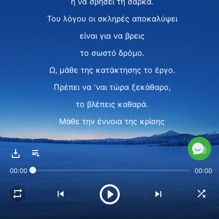
ή να σβήσει τη σάρκα.
Του λόγου οι σκληρές αποκαλύψει
είναι για να βρεις
το σωστό δρόμο.
Ω, μάθε της κατάκτησης το έργο.
Πρέπει να 'ναι τώρα ξεκάθαρο,
το βλέπεις καθαρά.
Μάθε την έννοια της κρίσης
και πολλές απόψεις μην κρατάς.
Ω, μάθε της κατάκτησης το έργο.
00:00
00:00
Ω … ω … ω …
II
Με το έργο του Θεού