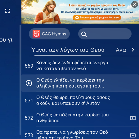
Η στάση των ανθρώπων προς τον
566
Θεό καθορίζει τη μοίρα τους
Ο Θεός ελπίζει ότι η ανθρωπότητα
568
μπορεί να συνεχίσει να ζει
CAG Hymns
ου γι
(Έκδοση 1)
Ο Θεός ελπίζει ότι η ανθρωπότητα
568
Ύμνοι των λόγων του Θεού
Αγαπημ
μπορεί να συνεχίσει να ζει
(Έκδοση 2)
Κανείς δεν ενδιαφέρεται ενεργά
569
να καταλάβει τον Θεό
Ο Θεός ελπίζει να κερδίσει την
αληθινή πίστη και αγάπη του
ανθρώπου γι 'Αυτόν
Ο Θεός θεωρεί πολύτιμους όσους
571
ακούν και υπακούν σ' Αυτόν
Ο Θεός εστιάζει στην καρδιά του
572
ανθρώπου
Θα πρέπει να γνωρίσεις τον Θεό
573
μέσα απ' το έργο Του