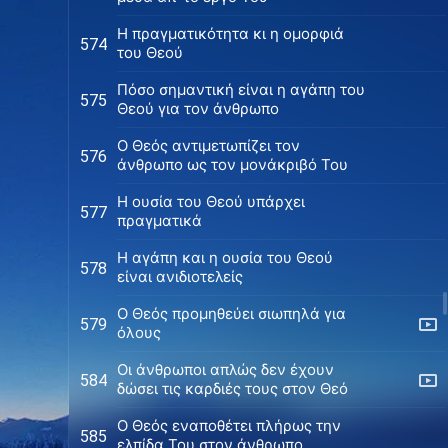
Η πραγματικότητα κι η ομορφιά
574
του Θεού
Πόσο σημαντική είναι η αγάπη του
575
Θεού για τον άνθρωπο
Ο Θεός αντιμετωπίζει τον
576
άνθρωπο ως τον μονάκριβό Του
Η ουσία του Θεού υπάρχει
577
πραγματικά
Η αγάπη και η ουσία του Θεού
578
είναι ανιδιοτελείς
Ο Θεός προμηθεύει σιωπηλά για
579
όλους
Οι άνθρωποι απλώς δεν έχουν
584
δώσει τις καρδιές τους στον Θεό
Ο Θεός εναποθέτει πλήρως την
585
ελπίδα Του στον άνθρωπο