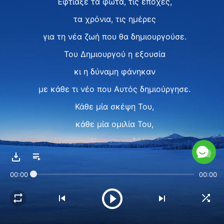
Έφτιαξε τα φώτα, τις εποχές,
τα χρόνια, τις ημέρες
για τη νέα ζωή που θα δημιουργούσε.
Του Δημιουργού η εξουσία
κι η δύναμη φάνηκαν
με κάθε τι νέο που Αυτός δημιούργησε.
Κάθε μία σκέψη Του,
κάθε μία ομιλία Του,
κάθε αποκάλυψη της δύναμής Του
είναι αριστούργημα
00:00
00:00
εν μέσω πάντων, είναι μέγα εγχείρημα
που αξίζει ο άνθρωπος
να γνωρίσει, να κατανοήσει.