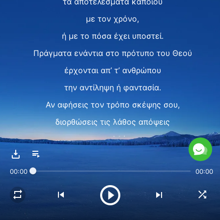
τα αποτελέσματα κάποιου
με τον χρόνο,
ή με το πόσα έχει υποστεί.
Πράγματα ενάντια στο πρότυπο του Θεού
έρχονται απ’ τ’ ανθρώπου
την αντίληψη ή φαντασία.
Αν αφήσεις τον τρόπο σκέψης σου,
διορθώσεις τις λάθος απόψεις
του παρελθόντος,
αν τον Θεό σέβεσαι,
00:00
00:00
αποφεύγεις το κακό από δω και μπρος,
Τον τιμάς ως μέγα στα πάντα,
αν αποφεύγεις τις αντιλήψεις,