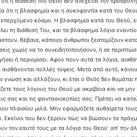
 ότι η διάθεση του Θεού δεν ανέχεται την προσβολ
α ότι η βλασφημία και η συκοφαντία κατά του Θεού
 επερχόμενο κόσμο. Η βλασφημία κατά του Θεού, είτε
ει τη διάθεσή Του, και τα βλάσφημα λόγια εναντίο
στούν. Βέβαια, κάποιοι άνθρωποι ξεστομίζουν κατ
εις χωρίς να το συνειδητοποιήσουν, ή σε περιπτώσ
ήσει ή περιορίσει. Αφού πουν αυτά τα λόγια, αισθά
ι αισθάνονται πολλές τύψεις. Μετά από αυτό, κάνο
 γνώση και αλλάζουν, κι έτσι ο Θεός δεν θυμάται 
ζετε τους λόγους του Θεού με ακρίβεια και να μη
ις σας και τις φαντασιοκοπίες σας. Πρέπει να κατα
ιου πλαισίου μιλά. Μην εφαρμόζετε αυθαίρετα τους
. Εκείνοι που δεν ξέρουν πώς να βιώσουν τα πράγμα
υν τον εαυτό τους με τα λόγια του Θεού· απ’ την άλ