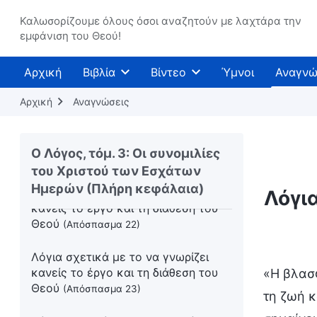
κανείς το έργο και τη διάθεση του
Καλωσορίζουμε όλους όσοι αναζητούν με λαχτάρα την
Θεού
(Απόσπασμα 19)
εμφάνιση του Θεού!
Λόγια σχετικά με το να γνωρίζει
Αρχική
Βιβλία
Βίντεο
Ύμνοι
Αναγνώ
κανείς το έργο και τη διάθεση του
Θεού
(Απόσπασμα 20)
Αρχική
Αναγνώσεις
Λόγια σχετικά με το να γνωρίζει
κανείς το έργο και τη διάθεση του
Ο Λόγος, τόμ. 3: Οι συνομιλίες
Θεού
(Απόσπασμα 21)
του Χριστού των Εσχάτων
Ημερών (Πλήρη κεφάλαια)
Λόγια σχετικά με το να γνωρίζει
Λόγια
κανείς το έργο και τη διάθεση του
Θεού
(Απόσπασμα 22)
Λόγια σχετικά με το να γνωρίζει
κανείς το έργο και τη διάθεση του
«Η βλασφ
Θεού
(Απόσπασμα 23)
τη ζωή κ