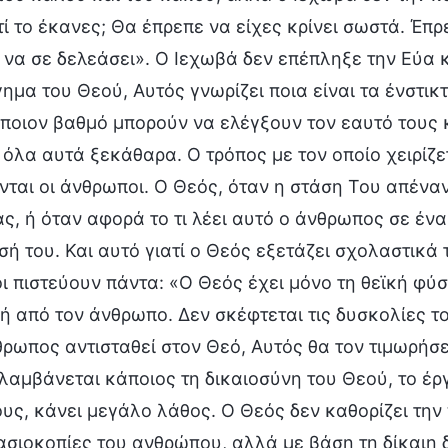
τί το έκανες; Θα έπρεπε να είχες κρίνει σωστά. Έπρε
 να σε δελεάσει». Ο Ιεχωβά δεν επέπληξε την Εύα κ
ημα του Θεού, Αυτός γνωρίζει ποια είναι τα ένστικτά
 ποιον βαθμό μπορούν να ελέγξουν τον εαυτό τους κ
 όλα αυτά ξεκάθαρα. Ο τρόπος με τον οποίο χειρίζε
ται οι άνθρωποι. Ο Θεός, όταν η στάση Του απέναν
ς, ή όταν αφορά το τι λέει αυτό ο άνθρωπος σε έν
ή του. Και αυτό γιατί ο Θεός εξετάζει σχολαστικά 
 πιστεύουν πάντα: «Ο Θεός έχει μόνο τη θεϊκή φύση
 από τον άνθρωπο. Δεν σκέφτεται τις δυσκολίες το
ρωπος αντισταθεί στον Θεό, Αυτός θα τον τιμωρήσει
ιλαμβάνεται κάποιος τη δικαιοσύνη του Θεού, το έρ
ς, κάνει μεγάλο λάθος. Ο Θεός δεν καθορίζει την 
ασιοκοπίες του ανθρώπου, αλλά με βάση τη δίκαιη