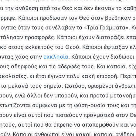
ι την ανάθεση από τον Θεό και δεν έκαναν το καθή
έρριψε. Κάποιοι πρόδωσαν τον Θεό όταν βρέθηκαν σ
οντας όταν τους συνέλαβαν τα «Τρία Γράμματα». Κ
τάλησαν προσφορές. Κάποιοι έχουν διαταράξει επα
κό στους εκλεκτούς του Θεού. Κάποιοι έφτιαξαν κ
ντας χάος στην
εκκλησία
. Κάποιοι έχουν διαδώσει
ους αδερφούς και τις αδερφές τους. Και κάποιοι ε
κολασίες, κι έτσι έγιναν πολύ κακή επιρροή. Περιττ
 τα μελανά τους σημεία. Ωστόσο, ορισμένοι άνθρωπ
ουν, ενώ άλλοι δεν μπορούν, και προτού μετανοήσο
ετωπίζονται σύμφωνα με τη φύση-ουσία τους και τ
ουν είναι αυτοί που πιστεύουν πραγματικά στον Θ
ητους, αυτοί που θα έπρεπε να αποπεμφθούν και ν
ύν. Κάποιοι άνθρωποι είναι κακοί, κάποιοι ανίδεοι,