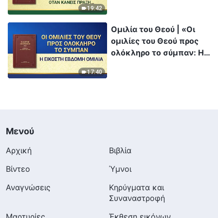
όταν κάνεις πράξη την
19:42
αλήθεια»
Ομιλία του Θεού | «Οι
ομιλίες του Θεού προς
ολόκληρο το σύμπαν: Η
εικοστή έβδομη ομιλία»
17:40
Μενού
Αρχική
Βιβλία
Βίντεο
Ύμνοι
Αναγνώσεις
Κηρύγματα και
Συναναστροφή
Μαρτυρίες
Έκθεση εικόνων