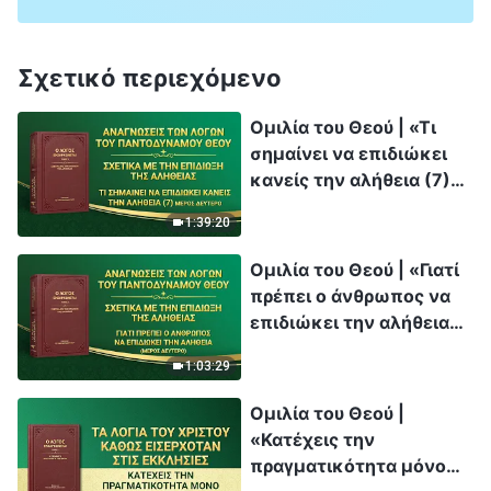
Σχετικό περιεχόμενο
Ομιλία του Θεού | «Τι
σημαίνει να επιδιώκει
κανείς την αλήθεια (7)»
(Μέρος δεύτερο)
1:39:20
Ομιλία του Θεού | «Γιατί
πρέπει ο άνθρωπος να
επιδιώκει την αλήθεια»
(Μέρος δεύτερο)
1:03:29
Ομιλία του Θεού |
«Κατέχεις την
πραγματικότητα μόνο