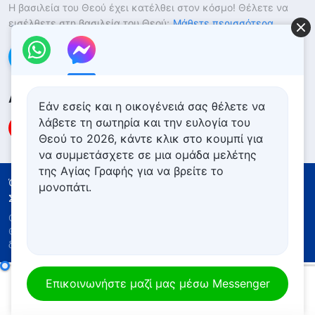
Η βασιλεία του Θεού έχει κατέλθει στον κόσμο! Θέλετε να
εισέλθετε στη βασιλεία του Θεού;
Μάθετε περισσότερα
Επικοινωνήστε μαζί μας μέσω Messenger
Ακολουθήστε μας
Εάν εσείς και η οικογένειά σας θέλετε να
λάβετε τη σωτηρία και την ευλογία του
Θεού το 2026, κάντε κλικ στο κουμπί για
να συμμετάσχετε σε μια ομάδα μελέτης
της Αγίας Γραφής για να βρείτε το
Όροι Χρήσης
Πολιτική απορρήτου
μονοπάτι.
Συντελεστές
Πολιτική για τα Cookies
Copyright © 2026
Εκκλησία του Παντοδύναμου
Θεού
. Με την επιφύλαξη παντός νομίμου
δικαιώματος.
Λόγια σχετικά με το να γνωρίζει κανείς την ενσάρκωση του Θεού
Επικοινωνήστε μαζί μας μέσω Messenger
00:00
14:50