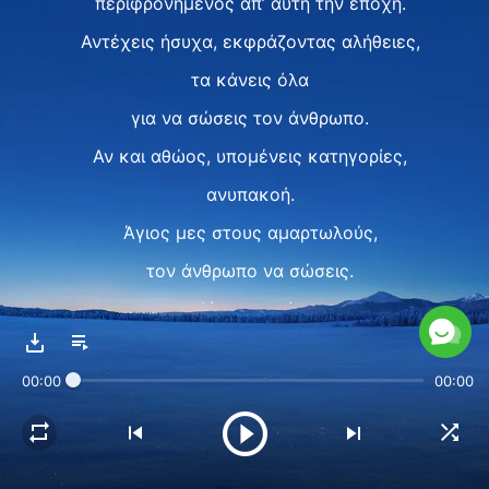
περιφρονημένος απ’ αυτή την εποχή.
Αντέχεις ήσυχα, εκφράζοντας αλήθειες,
τα κάνεις όλα
για να σώσεις τον άνθρωπο.
Αν και αθώος, υπομένεις κατηγορίες,
ανυπακοή.
Άγιος μες στους αμαρτωλούς,
τον άνθρωπο να σώσεις.
Δίνεις χωρίς
να μετανιώνεις αλήθεια, ζωή.
00:00
00:00
Ω, Θεέ, είσαι τόσο υπέροχος.
Ο λόγος ζωής Σου
για πάντα στις καρδιές μας.