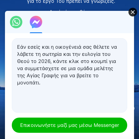
για το έργο Του πρέπει να γνωρίζεις.
Αυτό είναι η βάση.
Ⅲ
Όλες οι πλάνες
που δεν αποδέχονται αγνά
Εάν εσείς και η οικογένειά σας θέλετε να
λάβετε τη σωτηρία και την ευλογία του
τα λόγια που λέει ο Θεός
Θεού το 2026, κάντε κλικ στο κουμπί για
είν' απλά αντιλήψεις ανθρώπινες,
να συμμετάσχετε σε μια ομάδα μελέτης
της Αγίας Γραφής για να βρείτε το
παρεκκλίσεις κι ανακρίβειες.
μονοπάτι.
Όπως κι αν ο Θεός εργάστηκε παλιά,
πρέπει να εκτιμάς το έργο Του σήμερα,
00:00
00:00
τότε είσαι κάποιος
που αφήνει τις αντιλήψεις
Επικοινωνήστε μαζί μας μέσω Messenger
κι είσαι σε θέση να Τον υπακούς.