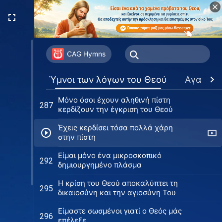
έσχατες ημέρες
Η αλήθεια του έργου της
283
κατάκτησης κατά τις έσχατες
ημέρες
Το τελικό στάδιο της κατάκτησης
284
προορίζεται για τη σωτηρία των
CAG Hymns
ανθρώπων
Ποια θα είναι η έκβασή σου;
286
Ύμνοι των λόγων του Θεού
Αγαπημ
Μόνο όσοι έχουν αληθινή πίστη
287
κερδίζουν την έγκριση του Θεού
Έχεις κερδίσει τόσα πολλά χάρη
στην πίστη
Είμαι μόνο ένα μικροσκοπικό
292
δημιουργημένο πλάσμα
Η κρίση του Θεού αποκαλύπτει τη
295
δικαιοσύνη και την αγιοσύνη Του
Είμαστε σωσμένοι γιατί ο Θεός μάς
296
επέλεξε