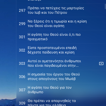
Πρέπει να πετύχεις τις μαρτυρίες
297
του Ιώβ και του Πέτρου
Να ξέρεις ότι η τιμωρία και η κρίση
299
του Θεού είναι αγάπη
Η αγάπη του Θεού είναι ό,τι πιο
301
πραγματικό
Είστε προστατευμένοι επειδή
302
δέχεστε παίδευση και κρίση
Αυτοί οι αμετανόητοι άνθρωποι
303
που είναι παγιδευμένοι στην
αμαρτία βρίσκονται πέρα από την
Η σημασία του έργου του Θεού
σωτηρία
306
στους απογόνους του Μωάβ
Η αγάπη του Θεού για τον
307
άνθρωπο
Θα πρέπει να απαρνηθείς τα
309
πάντα για την αλήθεια