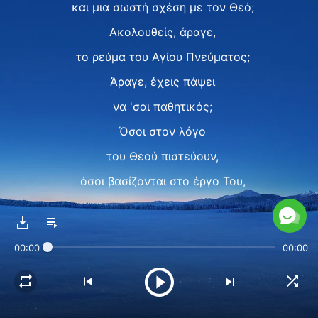
και μια σωστή σχέση με τον Θεό;
Ακολουθείς, άραγε,
το ρεύμα του Αγίου Πνεύματος;
Άραγε, έχεις πάψει
να 'σαι παθητικός;
Όσοι στον λόγο
του Θεού πιστεύουν,
όσοι βασίζονται στο έργο Του,
κι ακολουθούν
το φως του Πνεύματος,
00:00
00:00
βρίσκονται
στο ρεύμα του Αγίου Πνεύματος.
II